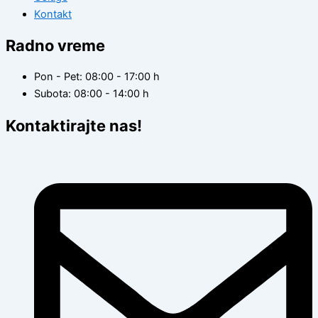
Kontakt
Radno vreme
Pon - Pet: 08:00 - 17:00 h
Subota: 08:00 - 14:00 h
Kontaktirajte nas!