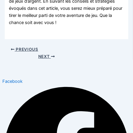
de jeux d’argent. En suivant les conseils et stratégies
évoqués dans cet article, vous serez mieux préparé pour
tirer le meilleur parti de votre aventure de jeu. Que la
chance soit avec vous !
PREVIOUS
NEXT
Facebook