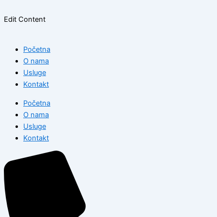
Edit Content
Početna
O nama
Usluge
Kontakt
Početna
O nama
Usluge
Kontakt