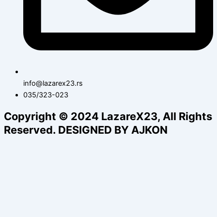
info@lazarex23.rs
035/323-023
Copyright © 2024 LazareX23, All Rights
Reserved. DESIGNED BY AJKON