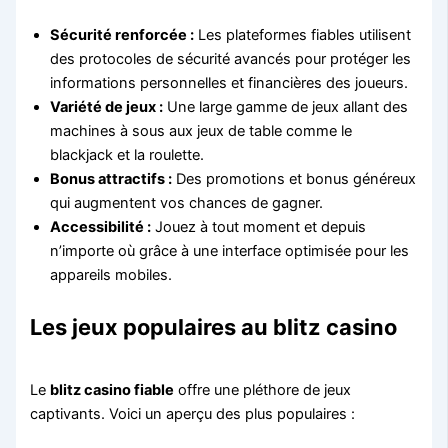
Sécurité renforcée :
Les plateformes fiables utilisent
des protocoles de sécurité avancés pour protéger les
informations personnelles et financières des joueurs.
Variété de jeux :
Une large gamme de jeux allant des
machines à sous aux jeux de table comme le
blackjack et la roulette.
Bonus attractifs :
Des promotions et bonus généreux
qui augmentent vos chances de gagner.
Accessibilité :
Jouez à tout moment et depuis
n’importe où grâce à une interface optimisée pour les
appareils mobiles.
Les jeux populaires au blitz casino
Le
blitz casino fiable
offre une pléthore de jeux
captivants. Voici un aperçu des plus populaires :