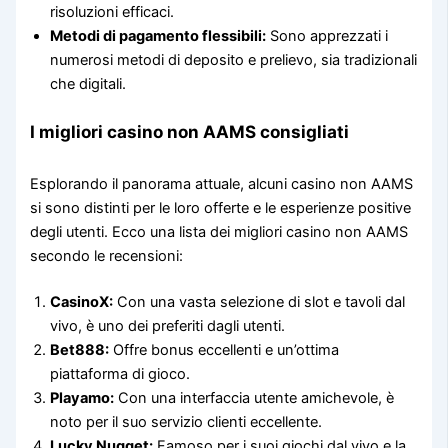
risoluzioni efficaci.
Metodi di pagamento flessibili:
Sono apprezzati i
numerosi metodi di deposito e prelievo, sia tradizionali
che digitali.
I migliori casino non AAMS consigliati
Esplorando il panorama attuale, alcuni casino non AAMS
si sono distinti per le loro offerte e le esperienze positive
degli utenti. Ecco una lista dei migliori casino non AAMS
secondo le recensioni:
CasinoX:
Con una vasta selezione di slot e tavoli dal
vivo, è uno dei preferiti dagli utenti.
Bet888:
Offre bonus eccellenti e un’ottima
piattaforma di gioco.
Playamo:
Con una interfaccia utente amichevole, è
noto per il suo servizio clienti eccellente.
Lucky Nugget:
Famoso per i suoi giochi dal vivo e la