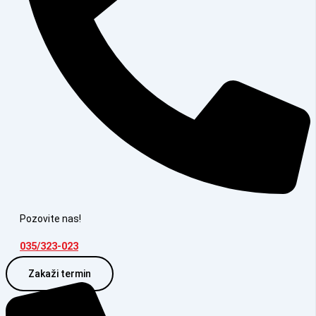
Pozovite nas!
035/323-023
Zakaži termin