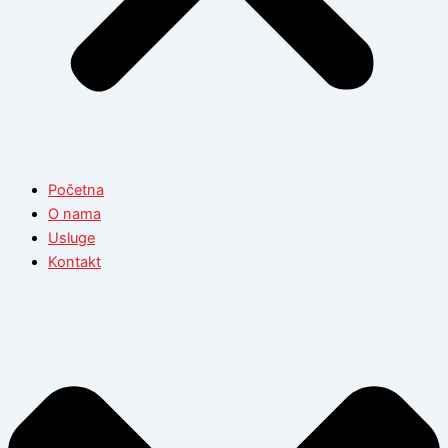
Početna
O nama
Usluge
Kontakt