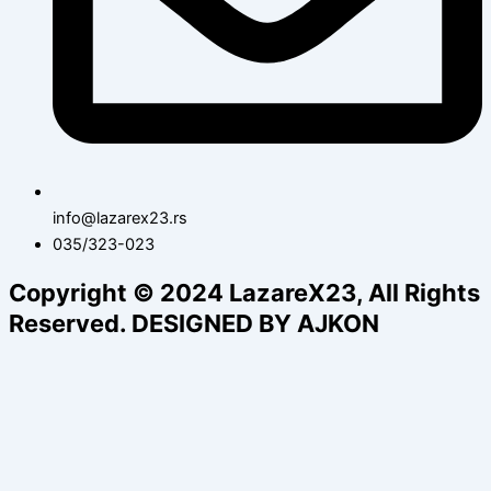
info@lazarex23.rs
035/323-023
Copyright © 2024 LazareX23, All Rights
Reserved. DESIGNED BY AJKON