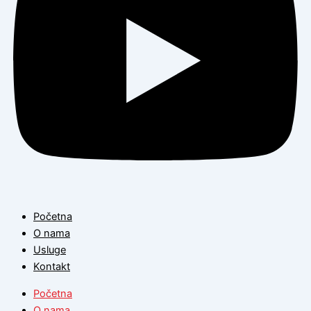
Početna
O nama
Usluge
Kontakt
Početna
O nama