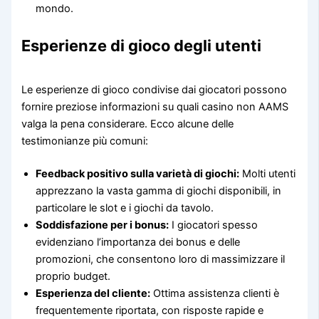
mondo.
Esperienze di gioco degli utenti
Le esperienze di gioco condivise dai giocatori possono
fornire preziose informazioni su quali casino non AAMS
valga la pena considerare. Ecco alcune delle
testimonianze più comuni:
Feedback positivo sulla varietà di giochi:
Molti utenti
apprezzano la vasta gamma di giochi disponibili, in
particolare le slot e i giochi da tavolo.
Soddisfazione per i bonus:
I giocatori spesso
evidenziano l’importanza dei bonus e delle
promozioni, che consentono loro di massimizzare il
proprio budget.
Esperienza del cliente:
Ottima assistenza clienti è
frequentemente riportata, con risposte rapide e