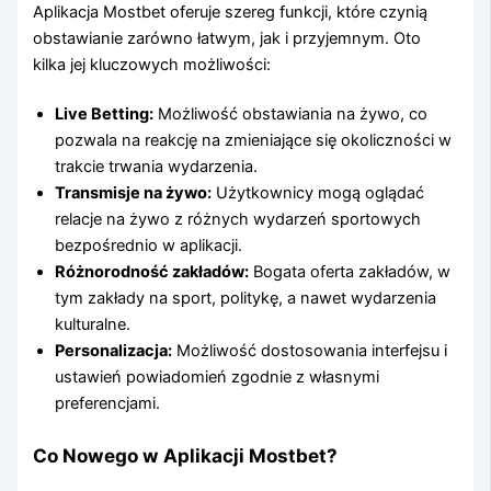
Aplikacja Mostbet oferuje szereg funkcji, które czynią
obstawianie zarówno łatwym, jak i przyjemnym. Oto
kilka jej kluczowych możliwości:
Live Betting:
Możliwość obstawiania na żywo, co
pozwala na reakcję na zmieniające się okoliczności w
trakcie trwania wydarzenia.
Transmisje na żywo:
Użytkownicy mogą oglądać
relacje na żywo z różnych wydarzeń sportowych
bezpośrednio w aplikacji.
Różnorodność zakładów:
Bogata oferta zakładów, w
tym zakłady na sport, politykę, a nawet wydarzenia
kulturalne.
Personalizacja:
Możliwość dostosowania interfejsu i
ustawień powiadomień zgodnie z własnymi
preferencjami.
Co Nowego w Aplikacji Mostbet?