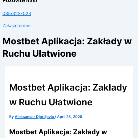
Pozovite nas!
035/323-023
Zakaži termin
Mostbet Aplikacja: Zakłady w
Ruchu Ułatwione
Mostbet Aplikacja: Zakłady
w Ruchu Ułatwione
By
Aleksandar Djordjevic
/
April 23, 2026
Mostbet Aplikacja: Zakłady w