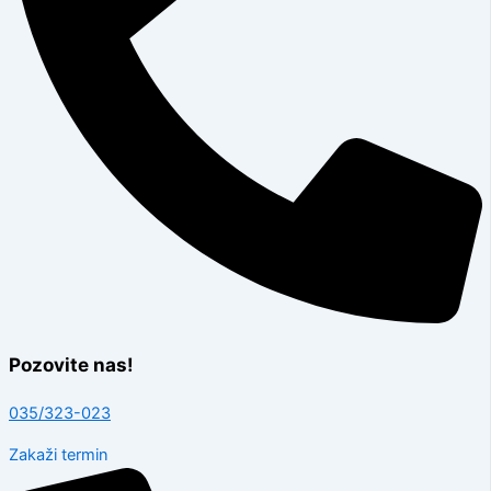
Pozovite nas!
035/323-023
Zakaži termin