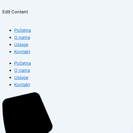
Edit Content
Početna
O nama
Usluge
Kontakt
Početna
O nama
Usluge
Kontakt