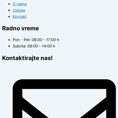
O nama
Usluge
Kontakt
Radno vreme
Pon - Pet: 08:00 - 17:00 h
Subota: 08:00 - 14:00 h
Kontaktirajte nas!