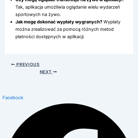
Tak, aplikacja umożliwia oglądanie wielu wydarzeń
sportowych na żywo.
Jak mogę dokonać wypłaty wygranych?
Wypłaty
można zrealizować za pomocą różnych metod
płatności dostępnych w aplikacji.
PREVIOUS
NEXT
Facebook