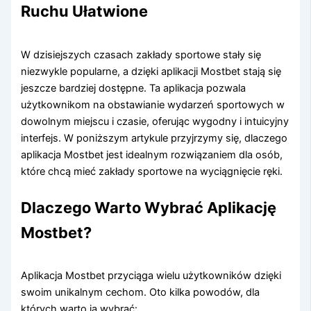
Ruchu Ułatwione
W dzisiejszych czasach zakłady sportowe stały się
niezwykle popularne, a dzięki aplikacji Mostbet stają się
jeszcze bardziej dostępne. Ta aplikacja pozwala
użytkownikom na obstawianie wydarzeń sportowych w
dowolnym miejscu i czasie, oferując wygodny i intuicyjny
interfejs. W poniższym artykule przyjrzymy się, dlaczego
aplikacja Mostbet jest idealnym rozwiązaniem dla osób,
które chcą mieć zakłady sportowe na wyciągnięcie ręki.
Dlaczego Warto Wybrać Aplikację
Mostbet?
Aplikacja Mostbet przyciąga wielu użytkowników dzięki
swoim unikalnym cechom. Oto kilka powodów, dla
których warto ją wybrać: