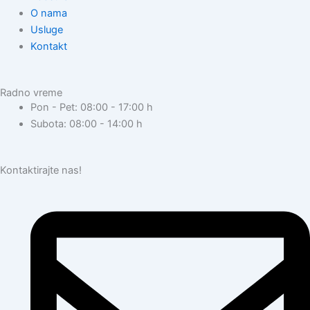
b
t
u
O nama
o
e
b
Usluge
Kontakt
o
r
e
Radno vreme
k
Pon - Pet: 08:00 - 17:00 h
Subota: 08:00 - 14:00 h
Kontaktirajte nas!