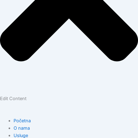
Edit Content
Početna
O nama
Usluge