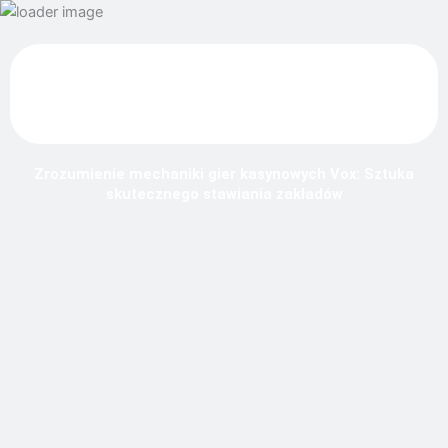
Skip
to
content
Zrozumienie mechaniki gier kasynowych Vox: Sztuka
skutecznego stawiania zakładów