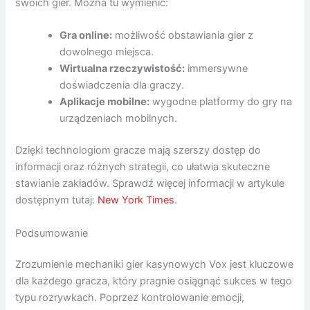
swoich gier. Można tu wymienić:
Gra online:
możliwość obstawiania gier z
dowolnego miejsca.
Wirtualna rzeczywistość:
immersywne
doświadczenia dla graczy.
Aplikacje mobilne:
wygodne platformy do gry na
urządzeniach mobilnych.
Dzięki technologiom gracze mają szerszy dostęp do
informacji oraz różnych strategii, co ułatwia skuteczne
stawianie zakładów. Sprawdź więcej informacji w artykule
dostępnym tutaj:
New York Times
.
Podsumowanie
Zrozumienie mechaniki gier kasynowych Vox jest kluczowe
dla każdego gracza, który pragnie osiągnąć sukces w tego
typu rozrywkach. Poprzez kontrolowanie emocji,