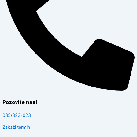
Pozovite nas!
035/323-023
Zakaži termin