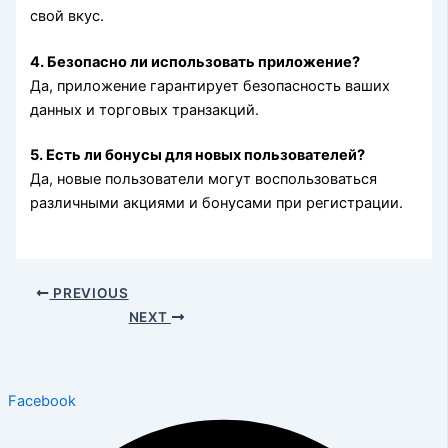
свой вкус.
4. Безопасно ли использовать приложение?
Да, приложение гарантирует безопасность ваших
данных и торговых транзакций.
5. Есть ли бонусы для новых пользователей?
Да, новые пользователи могут воспользоваться
различными акциями и бонусами при регистрации.
PREVIOUS
NEXT
Facebook