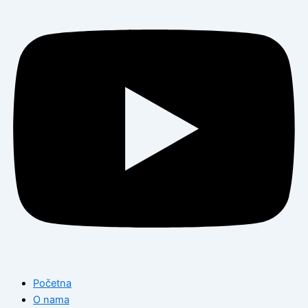
Početna
O nama