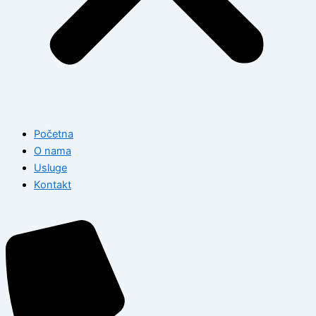
Početna
O nama
Usluge
Kontakt