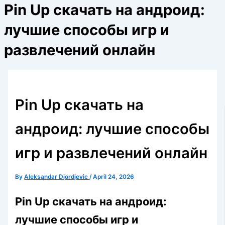
Pin Up скачать на андроид:
лучшие способы игр и
развлечений онлайн
Pin Up скачать на
андроид: лучшие способы
игр и развлечений онлайн
By
Aleksandar Djordjevic
/
April 24, 2026
Pin Up скачать на андроид:
лучшие способы игр и