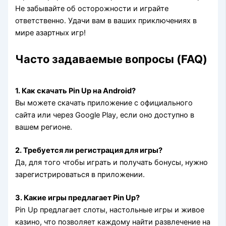
Не забывайте об осторожности и играйте
ответственно. Удачи вам в ваших приключениях в
мире азартных игр!
Часто задаваемые вопросы (FAQ)
1. Как скачать Pin Up на Android?
Вы можете скачать приложение с официального
сайта или через Google Play, если оно доступно в
вашем регионе.
2. Требуется ли регистрация для игры?
Да, для того чтобы играть и получать бонусы, нужно
зарегистрироваться в приложении.
3. Какие игры предлагает Pin Up?
Pin Up предлагает слоты, настольные игры и живое
казино, что позволяет каждому найти развлечение на