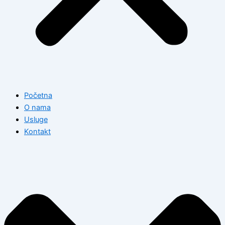
Početna
O nama
Usluge
Kontakt