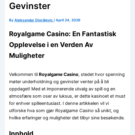
Gevinster
By
Aleksandar Djordjevic
/
April 24, 2026
Royalgame Casino: En Fantastisk
Opplevelse i en Verden Av
Muligheter
Velkommen til
Royalgame Casino
, stedet hvor spenning
møter underholdning og gevinster venter på å bli
oppdaget! Med et imponerende utvalg av spill og en
atmosfære som oser av luksus, er dette kasinoet et must
for enhver spilleentusiast. I denne artikkelen vil vi
utforske hva som gjør
Royalgame Casino
så unikt, og
hvilke erfaringer og muligheter det tilbyr sine besøkende.
Innhold