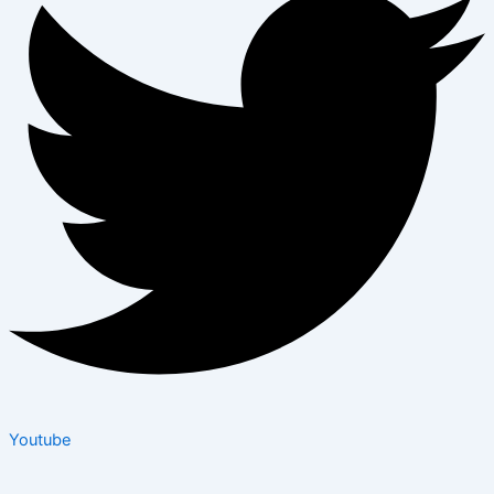
Youtube