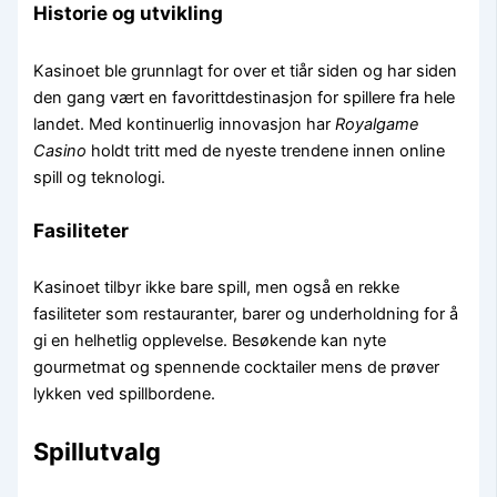
Historie og utvikling
Kasinoet ble grunnlagt for over et tiår siden og har siden
den gang vært en favorittdestinasjon for spillere fra hele
landet. Med kontinuerlig innovasjon har
Royalgame
Casino
holdt tritt med de nyeste trendene innen online
spill og teknologi.
Fasiliteter
Kasinoet tilbyr ikke bare spill, men også en rekke
fasiliteter som restauranter, barer og underholdning for å
gi en helhetlig opplevelse. Besøkende kan nyte
gourmetmat og spennende cocktailer mens de prøver
lykken ved spillbordene.
Spillutvalg