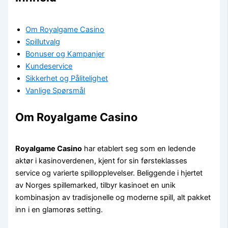
Om Royalgame Casino
Spillutvalg
Bonuser og Kampanjer
Kundeservice
Sikkerhet og Pålitelighet
Vanlige Spørsmål
Om Royalgame Casino
Royalgame Casino
har etablert seg som en ledende
aktør i kasinoverdenen, kjent for sin førsteklasses
service og varierte spillopplevelser. Beliggende i hjertet
av Norges spillemarked, tilbyr kasinoet en unik
kombinasjon av tradisjonelle og moderne spill, alt pakket
inn i en glamorøs setting.