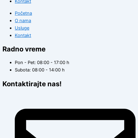
Kontakt
Početna
O nama
Usluge
Kontakt
Radno vreme
Pon - Pet: 08:00 - 17:00 h
Subota: 08:00 - 14:00 h
Kontaktirajte nas!