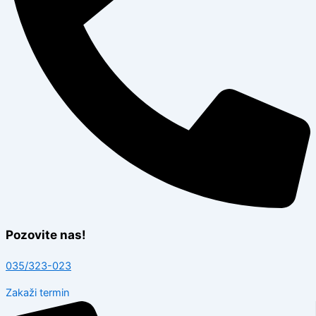
Pozovite nas!
035/323-023
Zakaži termin