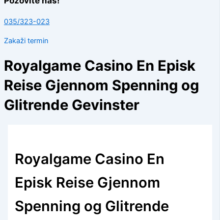
Pozovite nas!
035/323-023
Zakaži termin
Royalgame Casino En Episk
Reise Gjennom Spenning og
Glitrende Gevinster
Royalgame Casino En
Episk Reise Gjennom
Spenning og Glitrende