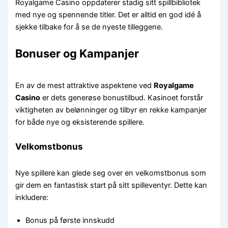
Royalgame Casino oppdaterer stadig sitt spillbibliotek
med nye og spennende titler. Det er alltid en god idé å
sjekke tilbake for å se de nyeste tilleggene.
Bonuser og Kampanjer
En av de mest attraktive aspektene ved
Royalgame
Casino
er dets generøse bonustilbud. Kasinoet forstår
viktigheten av belønninger og tilbyr en rekke kampanjer
for både nye og eksisterende spillere.
Velkomstbonus
Nye spillere kan glede seg over en velkomstbonus som
gir dem en fantastisk start på sitt spilleventyr. Dette kan
inkludere:
Bonus på første innskudd