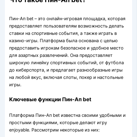
Пин-Ап bet – это онлайн-игровая площадка, которая
предоставляет пользователям возможность делать
ставки на спортивные события, а также играть в
казино-игры. Платформа была основана с целью
предоставить игрокам безопасное и удобное место
для азартных развлечений. Она предоставляет
широкую линейку спортивных событий, от футбола
до киберспорта, и предлагает разнообразные игры
на любой вкус, включая слоты, покер и настольные
игры.
Ключевые функции Пин-Ап bet
Платформа Пин-Ап bet известна своими удобными и
простыми функциями, которые делают игру
enjoyable. Рассмотрим некоторые из них: