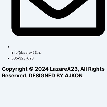
info@lazarex23.rs
035/323-023
Copyright © 2024 LazareX23, All Rights
Reserved. DESIGNED BY AJKON