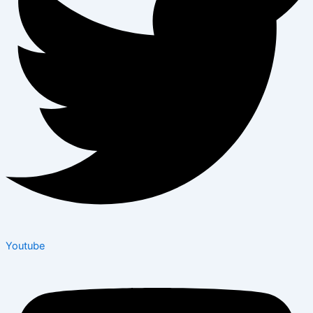
Youtube