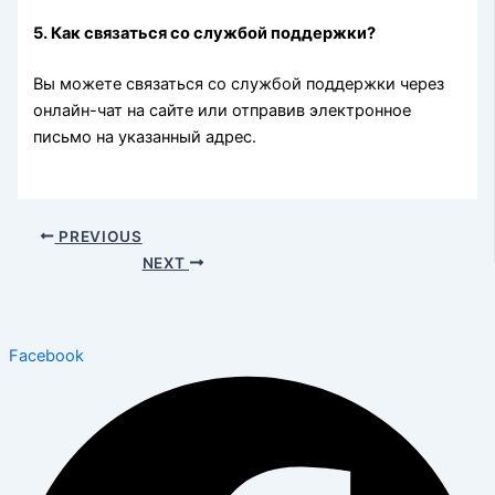
5. Как связаться со службой поддержки?
Вы можете связаться со службой поддержки через
онлайн-чат на сайте или отправив электронное
письмо на указанный адрес.
PREVIOUS
NEXT
Facebook