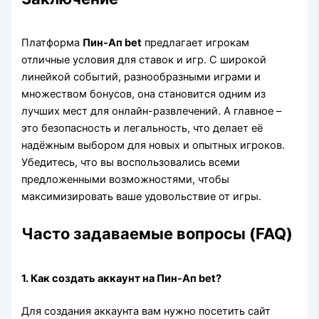
Платформа
Пин-Ап bet
предлагает игрокам
отличные условия для ставок и игр. С широкой
линейкой событий, разнообразными играми и
множеством бонусов, она становится одним из
лучших мест для онлайн-развлечений. А главное –
это безопасность и легальность, что делает её
надёжным выбором для новых и опытных игроков.
Убедитесь, что вы воспользовались всеми
предложенными возможностями, чтобы
максимизировать ваше удовольствие от игры.
Часто задаваемые вопросы (FAQ)
1. Как создать аккаунт на Пин-Ап bet?
Для создания аккаунта вам нужно посетить сайт