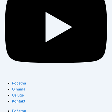
Početna
O nama
Usluge
Kontakt
Početna