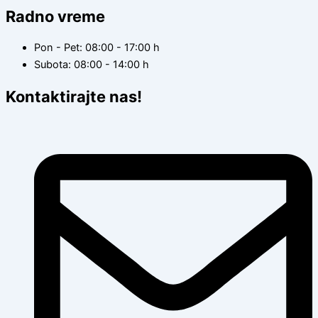
Radno vreme
Pon - Pet: 08:00 - 17:00 h
Subota: 08:00 - 14:00 h
Kontaktirajte nas!