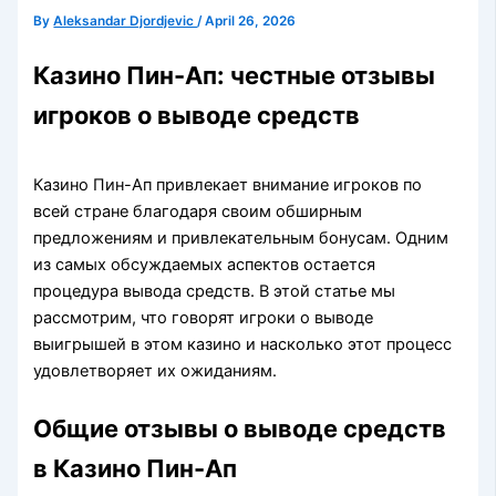
By
Aleksandar Djordjevic
/
April 26, 2026
Казино Пин-Ап: честные отзывы
игроков о выводе средств
Казино Пин-Ап привлекает внимание игроков по
всей стране благодаря своим обширным
предложениям и привлекательным бонусам. Одним
из самых обсуждаемых аспектов остается
процедура вывода средств. В этой статье мы
рассмотрим, что говорят игроки о выводе
выигрышей в этом казино и насколько этот процесс
удовлетворяет их ожиданиям.
Общие отзывы о выводе средств
в Казино Пин-Ап