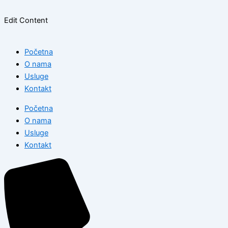
Edit Content
Početna
O nama
Usluge
Kontakt
Početna
O nama
Usluge
Kontakt