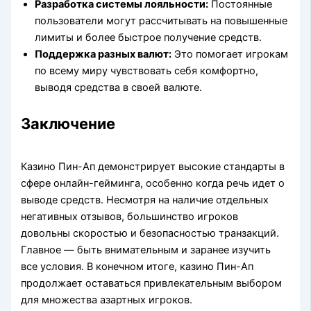
Разработка системы лояльности:
Постоянные
пользователи могут рассчитывать на повышенные
лимиты и более быстрое получение средств.
Поддержка разных валют:
Это помогает игрокам
по всему миру чувствовать себя комфортно,
выводя средства в своей валюте.
Заключение
Казино Пин-Ап демонстрирует высокие стандарты в
сфере онлайн-гейминга, особенно когда речь идет о
выводе средств. Несмотря на наличие отдельных
негативных отзывов, большинство игроков
довольны скоростью и безопасностью транзакций.
Главное — быть внимательным и заранее изучить
все условия. В конечном итоге, казино Пин-Ап
продолжает оставаться привлекательным выбором
для множества азартных игроков.