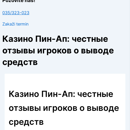
Pozovite nas!
035/323-023
Zakaži termin
Казино Пин-Ап: честные
отзывы игроков о выводе
средств
Казино Пин-Ап: честные
отзывы игроков о выводе
средств