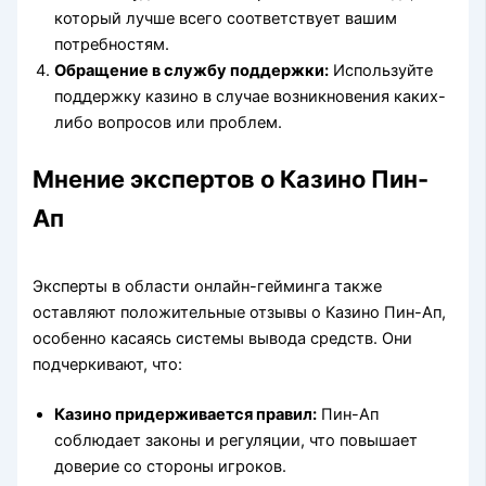
который лучше всего соответствует вашим
потребностям.
Обращение в службу поддержки:
Используйте
поддержку казино в случае возникновения каких-
либо вопросов или проблем.
Мнение экспертов о Казино Пин-
Ап
Эксперты в области онлайн-гейминга также
оставляют положительные отзывы о Казино Пин-Ап,
особенно касаясь системы вывода средств. Они
подчеркивают, что:
Казино придерживается правил:
Пин-Ап
соблюдает законы и регуляции, что повышает
доверие со стороны игроков.