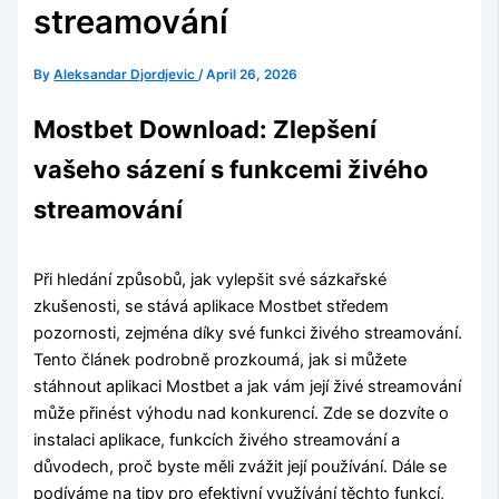
streamování
By
Aleksandar Djordjevic
/
April 26, 2026
Mostbet Download: Zlepšení
vašeho sázení s funkcemi živého
streamování
Při hledání způsobů, jak vylepšit své sázkařské
zkušenosti, se stává aplikace Mostbet středem
pozornosti, zejména díky své funkci živého streamování.
Tento článek podrobně prozkoumá, jak si můžete
stáhnout aplikaci Mostbet a jak vám její živé streamování
může přinést výhodu nad konkurencí. Zde se dozvíte o
instalaci aplikace, funkcích živého streamování a
důvodech, proč byste měli zvážit její používání. Dále se
podíváme na tipy pro efektivní využívání těchto funkcí,