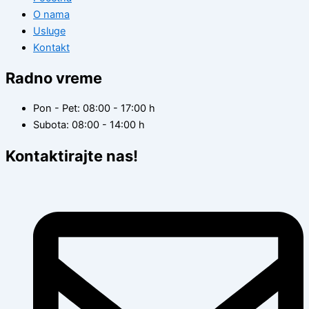
O nama
Usluge
Kontakt
Radno vreme
Pon - Pet: 08:00 - 17:00 h
Subota: 08:00 - 14:00 h
Kontaktirajte nas!