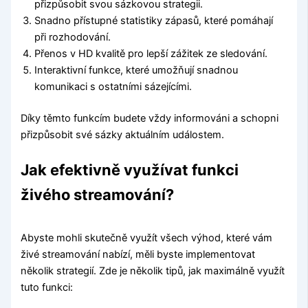
přizpůsobit svou sázkovou strategii.
Snadno přístupné statistiky zápasů, které pomáhají
při rozhodování.
Přenos v HD kvalitě pro lepší zážitek ze sledování.
Interaktivní funkce, které umožňují snadnou
komunikaci s ostatními sázejícími.
Díky těmto funkcím budete vždy informováni a schopni
přizpůsobit své sázky aktuálním událostem.
Jak efektivně využívat funkci
živého streamování?
Abyste mohli skutečně využít všech výhod, které vám
živé streamování nabízí, měli byste implementovat
několik strategií. Zde je několik tipů, jak maximálně využít
tuto funkci: