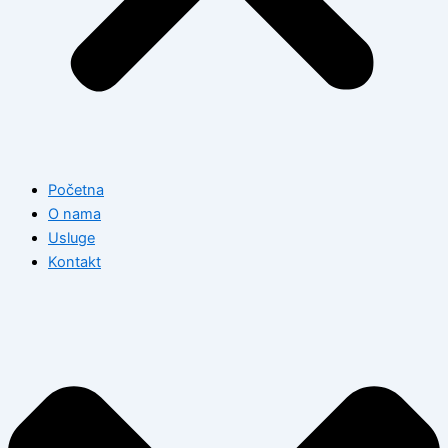
Početna
O nama
Usluge
Kontakt