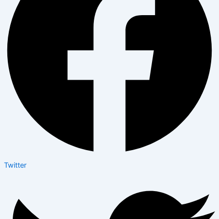
Twitter