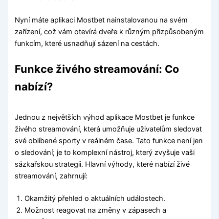
Nyní máte aplikaci Mostbet nainstalovanou na svém
zařízení, což vám otevírá dveře k různým přizpůsobeným
funkcím, které usnadňují sázení na cestách.
Funkce živého streamování: Co
nabízí?
Jednou z největších výhod aplikace Mostbet je funkce
živého streamování, která umožňuje uživatelům sledovat
své oblíbené sporty v reálném čase. Tato funkce není jen
o sledování; je to komplexní nástroj, který zvyšuje vaši
sázkařskou strategii. Hlavní výhody, které nabízí živé
streamování, zahrnují:
Okamžitý přehled o aktuálních událostech.
Možnost reagovat na změny v zápasech a