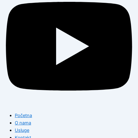
Početna
O nama
Usluge
Kontakt