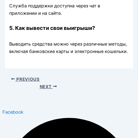
Служба поддержки доступна через чат в
приложении и на сайте.
5. Как вывести свои выигрыши?
Выводить средства можно через различные методы,
включая банковские карты и электронные кошельки.
PREVIOUS
NEXT
Facebook