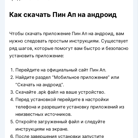
Как скачать Пин Ап на андроид
Чтобы скачать приложение Пин Ап на андроид, вам
нужно следовать простым инструкциям. Существует
ряд шагов, которые помогут вам быстро и безопасно
установить приложение:
Перейдите на официальный сайт Пин Ап.
Найдите раздел “Мобильное приложение” или
“Скачать на андроид”.
Скачайте .apk файл на ваше устройство.
Перед установкой перейдите в настройки
телефона и разрешите установку приложений из
неизвестных источников.
Откройте загруженный файл и следуйте
инструкциям на экране.
После завершения установки запустите