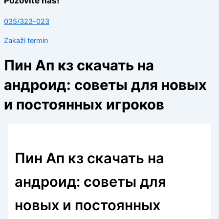
Pozovite nas!
035/323-023
Zakaži termin
Пин Ап кз скачать на
андроид: советы для новых
и постоянных игроков
Пин Ап кз скачать на
андроид: советы для
новых и постоянных