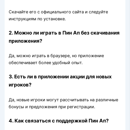
Скачайте его с официального сайта и следуйте
инструкциям по установке.
2. Можно ли играть в Пин Ап без скачивания
приложения?
Да, можно играть в браузере, но приложение
обеспечивает более удобный опыт.
3. Есть ли в приложении акции для новых
игроков?
Да, новые игроки могут рассчитывать на различные
бонусы и предложения при регистрации.
4. Как связаться с поддержкой Пин Ап?