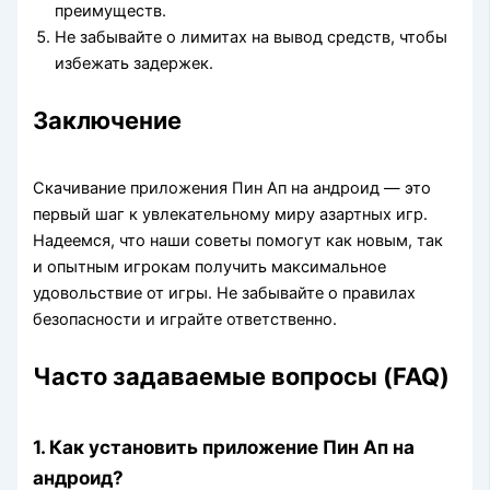
преимуществ.
Не забывайте о лимитах на вывод средств, чтобы
избежать задержек.
Заключение
Скачивание приложения Пин Ап на андроид — это
первый шаг к увлекательному миру азартных игр.
Надеемся, что наши советы помогут как новым, так
и опытным игрокам получить максимальное
удовольствие от игры. Не забывайте о правилах
безопасности и играйте ответственно.
Часто задаваемые вопросы (FAQ)
1. Как установить приложение Пин Ап на
андроид?