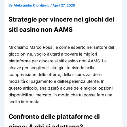
By
Aleksandar Djordjevic
/
April 27, 2026
Strategie per vincere nei giochi dei
siti casino non AAMS
Mi chiamo Marco Rossi, e come esperto nel settore del
gioco online, voglio aiutarti a trovare le migliori
piattaforme per giocare ai siti casino non AAMS. La
chiave per scegliere il sito giusto risiede nella
comprensione delle offerte, della sicurezza, delle
modalità di pagamento e dell’esperienza utente. In
questo articolo, analizzerò alcune delle migliori opzioni
disponibili sul mercato, in modo che tu possa fare una
scelta informata.
Confronto delle piattaforme di
gioco: A chi si adattano?