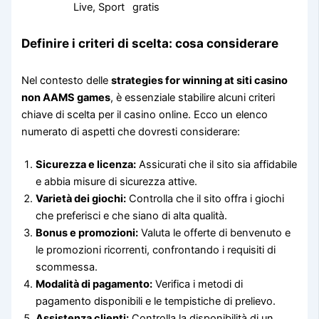
Live, Sport
gratis
Definire i criteri di scelta: cosa considerare
Nel contesto delle
strategies for winning at siti casino
non AAMS games
, è essenziale stabilire alcuni criteri
chiave di scelta per il casino online. Ecco un elenco
numerato di aspetti che dovresti considerare:
Sicurezza e licenza:
Assicurati che il sito sia affidabile
e abbia misure di sicurezza attive.
Varietà dei giochi:
Controlla che il sito offra i giochi
che preferisci e che siano di alta qualità.
Bonus e promozioni:
Valuta le offerte di benvenuto e
le promozioni ricorrenti, confrontando i requisiti di
scommessa.
Modalità di pagamento:
Verifica i metodi di
pagamento disponibili e le tempistiche di prelievo.
Assistenza clienti:
Controlla la disponibilità di un