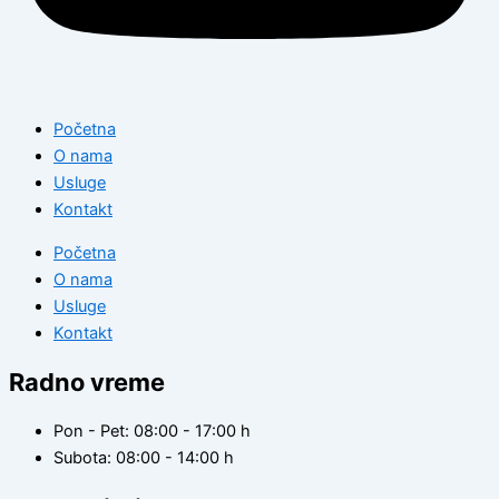
Početna
O nama
Usluge
Kontakt
Početna
O nama
Usluge
Kontakt
Radno vreme
Pon - Pet: 08:00 - 17:00 h
Subota: 08:00 - 14:00 h