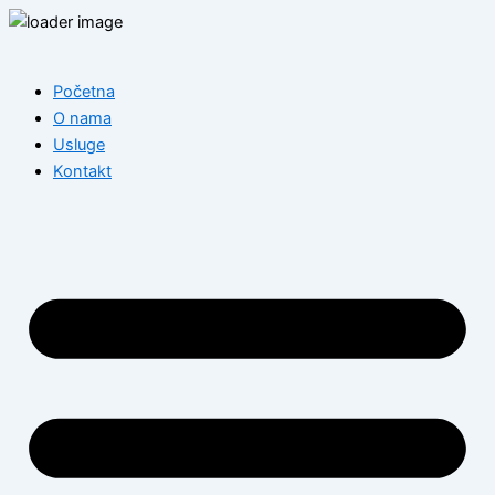
Skip
to
content
Početna
O nama
Usluge
Kontakt