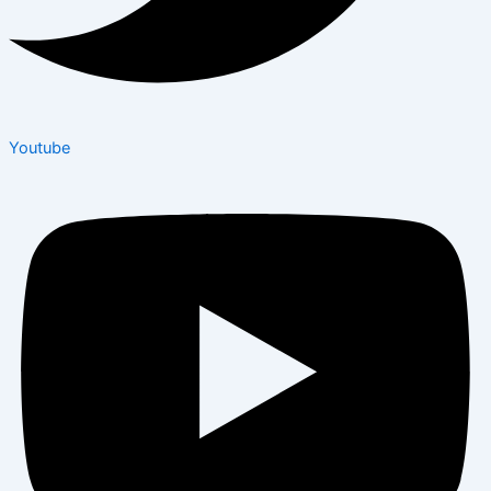
Youtube