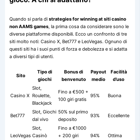
Quando si parla di
strategies for winning at siti casino
non AAMS games
, la prima cosa da considerare sono le
diverse piattaforme disponibili. Ecco un confronto di tre
siti molto noti: Casino X, Bet777 e LeoVegas. Ognuno di
questi siti ha i suoi punti di forza e debolezza e si adatta
a diversi tipi di utenti.
Tipo di
Bonus di
Payout
Facilità
Sito
giochi
benvenuto
medio
d’uso
Slot,
Fino a €500 +
Casino X
Roulette,
95%
Buona
100 giri gratis
Blackjack
Slot, Giochi
50% sul primo
Bet777
93%
Eccellente
dal vivo
deposito
Slot,
Fino a €1000
LeoVegas
Casinò
+ 200 giri
94%
Ottima