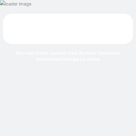
Skip
to
content
Hur man hittar casinon med de mest innovativa
betalningslösningarna online