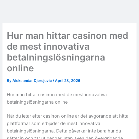
Hur man hittar casinon med
de mest innovativa
betalningslösningarna
online
By
Aleksandar Djordjevic
/
April 28, 2026
Hur man hittar casinon med de mest innovativa
betalningslösningarna online
När du letar efter casinon online är det avgörande att hitta
plattformar som erbjuder de mest innovativa
betalningslösningarna. Detta påverkar inte bara hur du
sätter in och tar ut pengar, utan även den övergripande