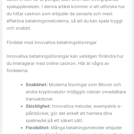
spelupplevelsen. I denna artikel kommer vi att utforska hur
du hittar casinon som erbjuder de senaste och mest
effektiva betalningsmetoderna, så att du kan spela tryggt
och snabbt.
Fördelar med innovativa betalningslösningar
Innovativa betalningslösningar kan verkligen förändra hur
du interagerar med online casinon. Här är några av
fördelarna:
Snabbhet:
Moderna lösningar som Bitcoin och
andra kryptovalutor möjliggör nästan omedelbara
transaktioner.
Skicklighet:
Innovativa metoder, exempelvis e-
plånböcker, gör det enkelt att hantera dina
spelmedel på ett säkert sätt.
Flexibilitet:
Många betalningsmetoder erbjuder