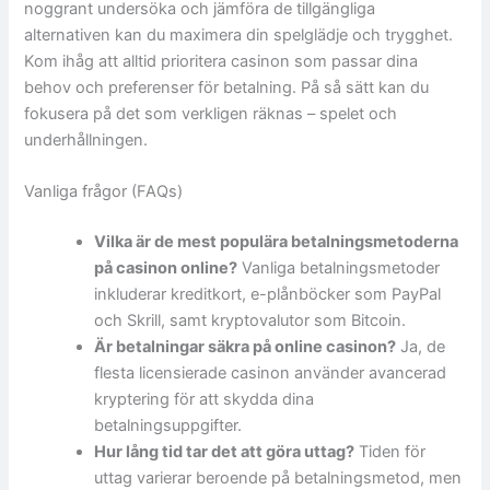
noggrant undersöka och jämföra de tillgängliga
alternativen kan du maximera din spelglädje och trygghet.
Kom ihåg att alltid prioritera casinon som passar dina
behov och preferenser för betalning. På så sätt kan du
fokusera på det som verkligen räknas – spelet och
underhållningen.
Vanliga frågor (FAQs)
Vilka är de mest populära betalningsmetoderna
på casinon online?
Vanliga betalningsmetoder
inkluderar kreditkort, e-plånböcker som PayPal
och Skrill, samt kryptovalutor som Bitcoin.
Är betalningar säkra på online casinon?
Ja, de
flesta licensierade casinon använder avancerad
kryptering för att skydda dina
betalningsuppgifter.
Hur lång tid tar det att göra uttag?
Tiden för
uttag varierar beroende på betalningsmetod, men