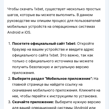
Чтобы скачать 1xbet, существует несколько простых
шагов, которые вы можете выполнить. В данном
руководстве мы опишем процесс для пользователей
мобильных устройств на операционных системах
Android и iOS.
Посетите официальный сайт 1xbet:
Откройте
браузер на вашем устройстве и введите адрес
официального сайта 1xbet. Это важно, так как
только с официального источника вы можете
получить безопасную и актуальную версию
приложения.
Выберите раздел “Мобильное приложение”:
На
главной странице вы найдете ссылку на
скачивание мобильного приложения. Кликните на
нее, чтобы перейти к инструкциям по установке.
Скачайте приложение:
Выберите нужную версию
для вашей операционной системы (Android или