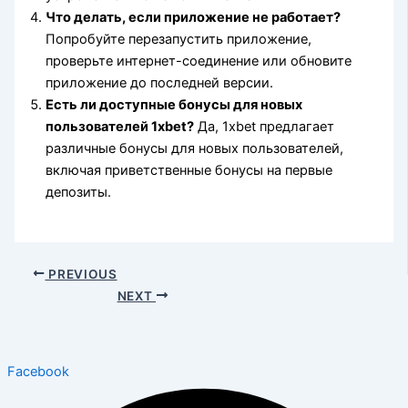
Что делать, если приложение не работает?
Попробуйте перезапустить приложение,
проверьте интернет-соединение или обновите
приложение до последней версии.
Есть ли доступные бонусы для новых
пользователей 1xbet?
Да, 1xbet предлагает
различные бонусы для новых пользователей,
включая приветственные бонусы на первые
депозиты.
PREVIOUS
NEXT
Facebook