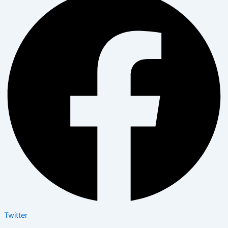
Twitter