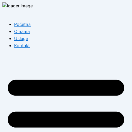
Skip
to
content
Početna
O nama
Usluge
Kontakt