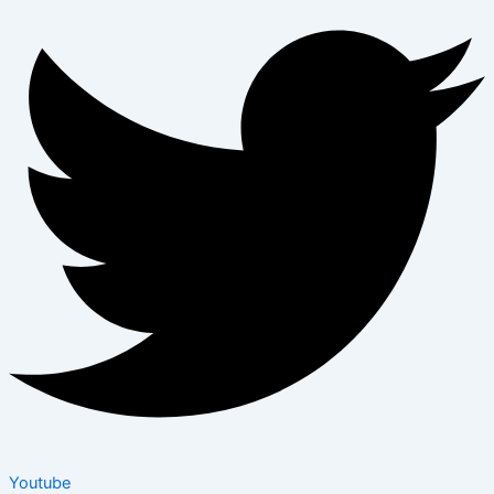
Youtube