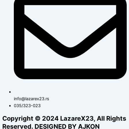
info@lazarex23.rs
035/323-023
Copyright © 2024 LazareX23, All Rights
Reserved. DESIGNED BY AJKON