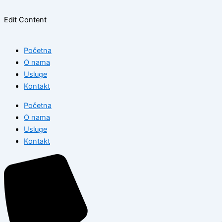
Edit Content
Početna
O nama
Usluge
Kontakt
Početna
O nama
Usluge
Kontakt