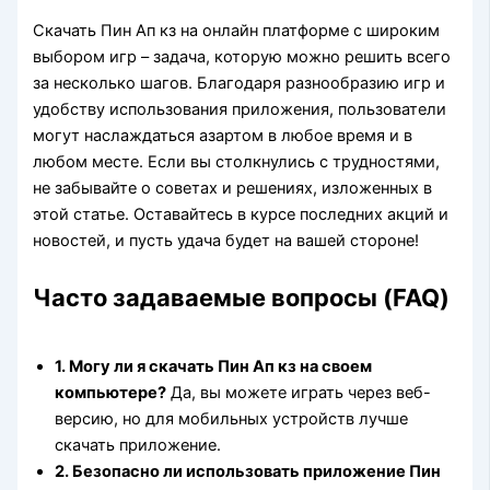
Скачать Пин Ап кз на онлайн платформе с широким
выбором игр – задача, которую можно решить всего
за несколько шагов. Благодаря разнообразию игр и
удобству использования приложения, пользователи
могут наслаждаться азартом в любое время и в
любом месте. Если вы столкнулись с трудностями,
не забывайте о советах и решениях, изложенных в
этой статье. Оставайтесь в курсе последних акций и
новостей, и пусть удача будет на вашей стороне!
Часто задаваемые вопросы (FAQ)
1. Могу ли я скачать Пин Ап кз на своем
компьютере?
Да, вы можете играть через веб-
версию, но для мобильных устройств лучше
скачать приложение.
2. Безопасно ли использовать приложение Пин