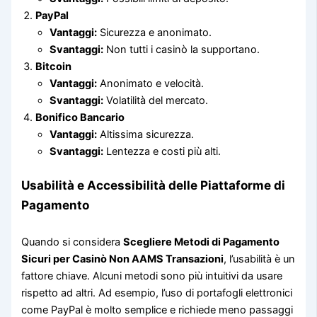
PayPal
Vantaggi:
Sicurezza e anonimato.
Svantaggi:
Non tutti i casinò la supportano.
Bitcoin
Vantaggi:
Anonimato e velocità.
Svantaggi:
Volatilità del mercato.
Bonifico Bancario
Vantaggi:
Altissima sicurezza.
Svantaggi:
Lentezza e costi più alti.
Usabilità e Accessibilità delle Piattaforme di
Pagamento
Quando si considera
Scegliere Metodi di Pagamento
Sicuri per Casinò Non AAMS Transazioni
, l’usabilità è un
fattore chiave. Alcuni metodi sono più intuitivi da usare
rispetto ad altri. Ad esempio, l’uso di portafogli elettronici
come PayPal è molto semplice e richiede meno passaggi