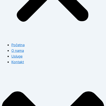
Početna
O nama
Usluge
Kontakt