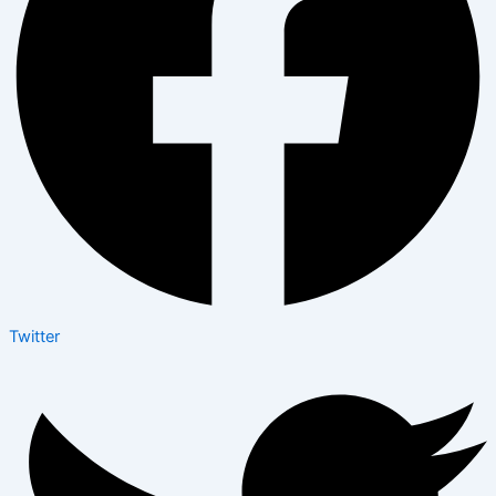
Twitter