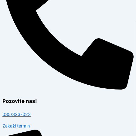
Pozovite nas!
035/323-023
Zakaži termin