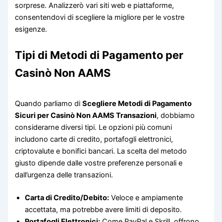
sorprese. Analizzerò vari siti web e piattaforme,
consentendovi di scegliere la migliore per le vostre
esigenze.
Tipi di Metodi di Pagamento per
Casinò Non AAMS
Quando parliamo di
Scegliere Metodi di Pagamento
Sicuri per Casinò Non AAMS Transazioni
, dobbiamo
considerarne diversi tipi. Le opzioni più comuni
includono carte di credito, portafogli elettronici,
criptovalute e bonifici bancari. La scelta del metodo
giusto dipende dalle vostre preferenze personali e
dall’urgenza delle transazioni.
Carta di Credito/Debito:
Veloce e ampiamente
accettata, ma potrebbe avere limiti di deposito.
Portafogli Elettronici:
Come PayPal e Skrill, offrono