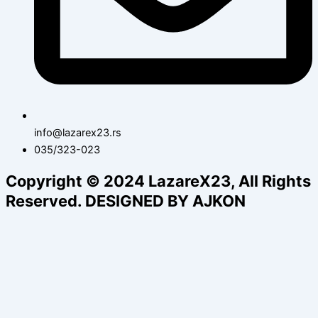
info@lazarex23.rs
035/323-023
Copyright © 2024 LazareX23, All Rights
Reserved. DESIGNED BY AJKON