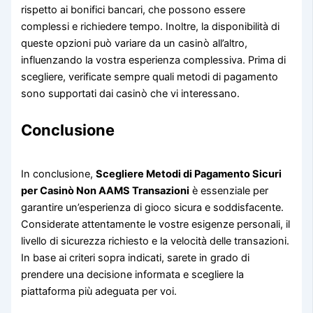
rispetto ai bonifici bancari, che possono essere
complessi e richiedere tempo. Inoltre, la disponibilità di
queste opzioni può variare da un casinò all’altro,
influenzando la vostra esperienza complessiva. Prima di
scegliere, verificate sempre quali metodi di pagamento
sono supportati dai casinò che vi interessano.
Conclusione
In conclusione,
Scegliere Metodi di Pagamento Sicuri
per Casinò Non AAMS Transazioni
è essenziale per
garantire un’esperienza di gioco sicura e soddisfacente.
Considerate attentamente le vostre esigenze personali, il
livello di sicurezza richiesto e la velocità delle transazioni.
In base ai criteri sopra indicati, sarete in grado di
prendere una decisione informata e scegliere la
piattaforma più adeguata per voi.