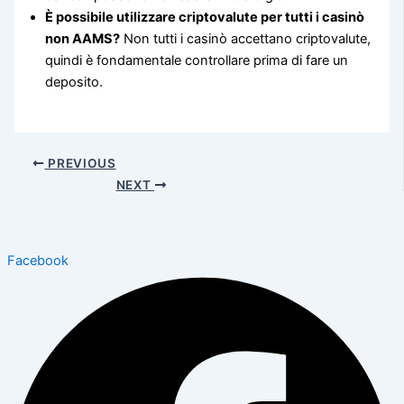
È possibile utilizzare criptovalute per tutti i casinò
non AAMS?
Non tutti i casinò accettano criptovalute,
quindi è fondamentale controllare prima di fare un
deposito.
PREVIOUS
NEXT
Facebook