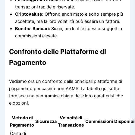
transazioni rapide e riservate.
Criptovalute:
Offrono anonimato e sono sempre più
accettate, ma la loro volatilità può essere un fattore.
Bonifici Bancari:
Sicuri, ma lenti e spesso soggetti a
commissioni elevate.
Confronto delle Piattaforme di
Pagamento
Vediamo ora un confronto delle principali piattaforme di
pagamento per casinò non AAMS. La tabella qui sotto
fornisce una panoramica chiara delle loro caratteristiche
e opzioni.
Metodo di
Velocità di
Sicurezza
Commissioni
Disponibil
Pagamento
Transazione
Carta di