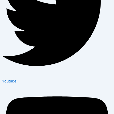
Youtube