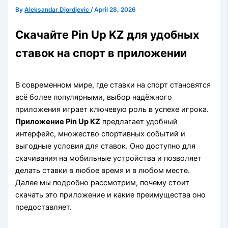
By
Aleksandar Djordjevic
/
April 28, 2026
Скачайте Pin Up KZ для удобных
ставок на спорт в приложении
В современном мире, где ставки на спорт становятся
всё более популярными, выбор надёжного
приложения играет ключевую роль в успехе игрока.
Приложение Pin Up KZ
предлагает удобный
интерфейс, множество спортивных событий и
выгодные условия для ставок. Оно доступно для
скачивания на мобильные устройства и позволяет
делать ставки в любое время и в любом месте.
Далее мы подробно рассмотрим, почему стоит
скачать это приложение и какие преимущества оно
предоставляет.