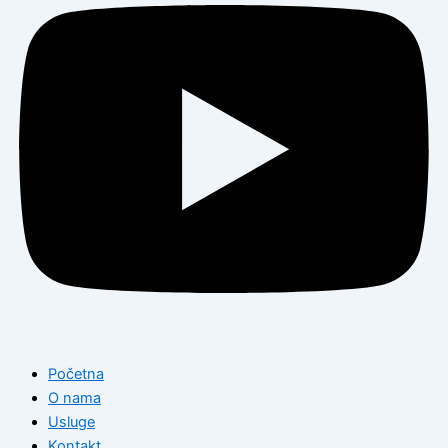
Početna
O nama
Usluge
Kontakt