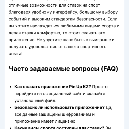
отличные возможности для ставок на спорт
благодаря удобному интерфейсу, большому выбору
событий и высоким стандартам безопасности. Если
вы хотите наслаждаться любимыми видами спорта и
делая ставки комфортно, то стоит скачать это
приложение. Не упустите шанс быть в выигрыше и
получать удовольствие от вашего спортивного
опыта!
Часто задаваемые вопросы (FAQ)
Как скачать приложение Pin Up KZ?
Просто
перейдите на официальный сайт и скачайте
установочный файл.
Безопасно ли использовать приложение?
Да,
все данные защищены шифрованием и
приложение имеет лицензию.
Какие виды спорта доступны для ставок?
Вы