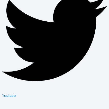
Youtube