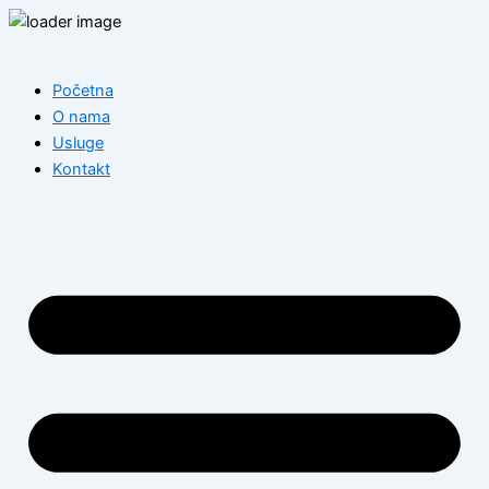
Skip
to
content
Početna
O nama
Usluge
Kontakt