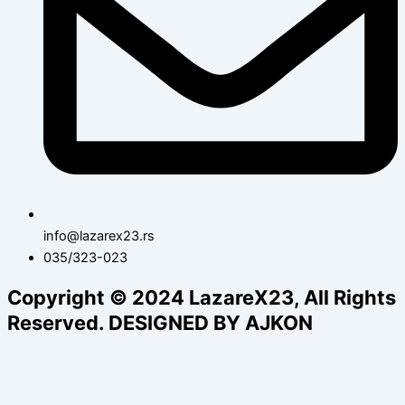
info@lazarex23.rs
035/323-023
Copyright © 2024 LazareX23, All Rights
Reserved. DESIGNED BY AJKON