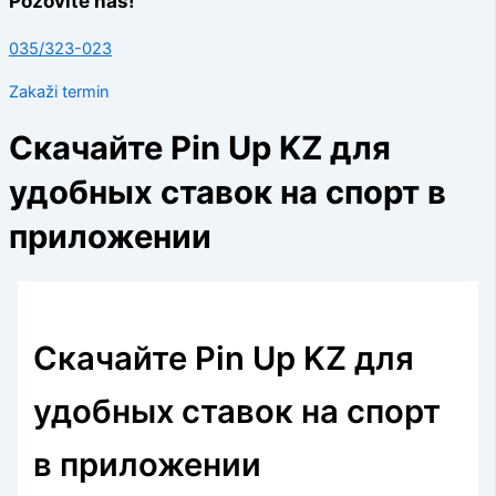
Pozovite nas!
035/323-023
Zakaži termin
Скачайте Pin Up KZ для
удобных ставок на спорт в
приложении
Скачайте Pin Up KZ для
удобных ставок на спорт
в приложении