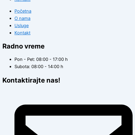
Početna
O nama
Usluge
Kontakt
Radno vreme
Pon - Pet: 08:00 - 17:00 h
Subota: 08:00 - 14:00 h
Kontaktirajte nas!