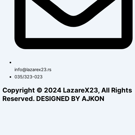
info@lazarex23.rs
035/323-023
Copyright © 2024 LazareX23, All Rights
Reserved. DESIGNED BY AJKON