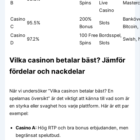
B
Spins
Live
Masterc
Casino
Casino
200%
Banköve
95.5%
Slots
C
Bonus
Bitcoin, 
Casino
100 Free
Bordsspel,
97.2%
Swish, N
D
Spins
Slots
Vilka casinon betalar bäst? Jämför
fördelar och nackdelar
När vi undersöker “Vilka casinon betalar bäst? En
spelarnas översikt” är det viktigt att känna till vad som är
en styrka eller svaghet hos varje plattform. Här är ett par
exempel:
Casino A:
Hög RTP och bra bonus erbjudanden, men
begränsat spelutbud.