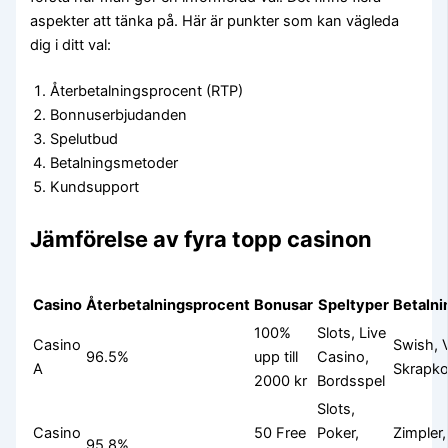
aspekter att tänka på. Här är punkter som kan vägleda
dig i ditt val:
Återbetalningsprocent (RTP)
Bonnuserbjudanden
Spelutbud
Betalningsmetoder
Kundsupport
Jämförelse av fyra topp casinon
Casino
Återbetalningsprocent
Bonusar
Speltyper
Betaln
100%
Slots, Live
Casino
Swish, 
96.5%
upp till
Casino,
A
Skrapko
2000 kr
Bordsspel
Slots,
Casino
50 Free
Poker,
Zimpler,
95.8%