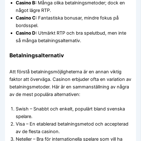
Casino B:
Många olika betalningsmetoder; dock en
något lägre RTP.
Casino C:
Fantastiska bonusar, mindre fokus på
bordsspel.
Casino D:
Utmärkt RTP och bra spelutbud, men inte
så många betalningsalternativ.
Betalningsalternativ
Att förstå betalningsmöjligheterna är en annan viktig
faktor att överväga. Casinon erbjuder ofta en variation av
betalningsmetoder. Här är en sammanställning av några
av de mest populära alternativen:
Swish – Snabbt och enkelt, populärt bland svenska
spelare.
Visa – En etablerad betalningsmetod och accepterad
av de flesta casinon.
Neteller – Bra för internationella spelare som vill ha