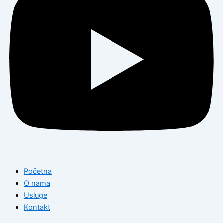
Početna
O nama
Usluge
Kontakt