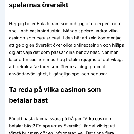
spelarnas översikt
Hej, jag heter Erik Johansson och jag är en expert inom
spel- och casinoindustrin. Många spelare undrar vilka
casinon som betalar bäst. I den här artikeln kommer jag
att ge dig en översikt över olika onlinecasinon och hjälpa
dig att välja det som passar dina behov bäst. När man
letar efter casinon med hög betalningsgrad är det viktigt
att betrakta faktorer som återbetalningsprocent,
användarvänlighet, tillgängliga spel och bonusar.
Ta reda på vilka casinon som
betalar bäst
För att bästa kunna svara på frågan “Vilka casinon
betalar bäst? En spelarnas översikt”, är det viktigt att
förstå hur man gör en informerad val. Det finns flera