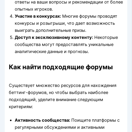
ответы на ваши вопросы и рекомендации от более
опытных игроков.
Участие в конкурсах:
Многие форумы проводят
конкурсы и розыгрыши, что дает возможность
выиграть дополнительные призы.
Доступ к эксклюзивному контенту:
Некоторые
сообщества могут предоставлять уникальные
аналитические данные и прогнозы.
Как найти подходящие форумы
Существует множество ресурсов для нахождения
беттинг-форумов, но чтобы выбрать наиболее
подходящий, уделите внимание следующим
критериям:
Активность сообщества:
Поищите платформы с
регулярными обсуждениями и активными