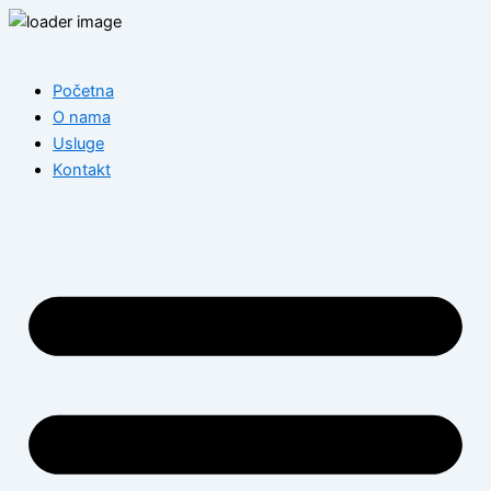
Skip
to
content
Početna
O nama
Usluge
Kontakt