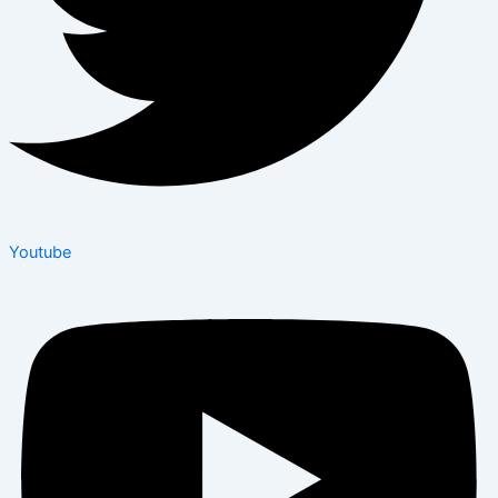
Youtube