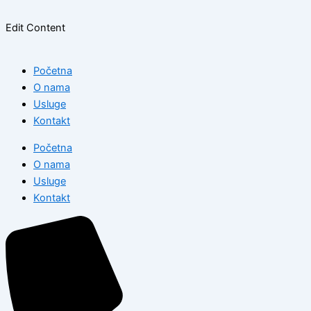
Edit Content
Početna
O nama
Usluge
Kontakt
Početna
O nama
Usluge
Kontakt