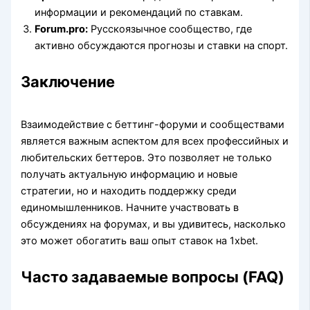
информации и рекомендаций по ставкам.
Forum.pro:
Русскоязычное сообщество, где
активно обсуждаются прогнозы и ставки на спорт.
Заключение
Взаимодействие с беттинг-форуми и сообществами
является важным аспектом для всех профессийных и
любительских беттеров. Это позволяет не только
получать актуальную информацию и новые
стратегии, но и находить поддержку среди
единомышленников. Начните участвовать в
обсуждениях на форумах, и вы удивитесь, насколько
это может обогатить ваш опыт ставок на 1xbet.
Часто задаваемые вопросы (FAQ)