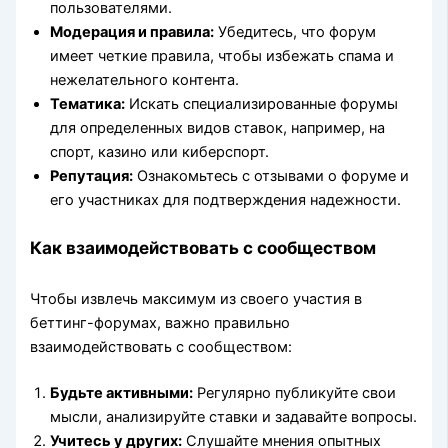
пользователями.
Модерация и правила:
Убедитесь, что форум
имеет четкие правила, чтобы избежать спама и
нежелательного контента.
Тематика:
Искать специализированные форумы
для определенных видов ставок, например, на
спорт, казино или киберспорт.
Репутация:
Ознакомьтесь с отзывами о форуме и
его участниках для подтверждения надежности.
Как взаимодействовать с сообществом
Чтобы извлечь максимум из своего участия в
беттинг-форумах, важно правильно
взаимодействовать с сообществом:
Будьте активными:
Регулярно публикуйте свои
мысли, анализируйте ставки и задавайте вопросы.
Учитесь у других:
Слушайте мнения опытных