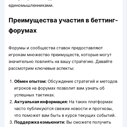
единомышленниками.
Преимущества участия в беттинг-
форумах
Форумы и сообщества ставок предоставляют
игрокам множество преимуществ, которые могут
значительно повлиять на вашу стратегию. Давайте
рассмотрим ключевые аспекты:
Обмен опытом:
Обсуждение стратегий и методов
игроков на форумах позволит вам узнать об
успешных тактиках.
Актуальная информация:
На таких платформах
часто публикуются свежие новости и прогнозы,
что поможет вам быть в курсе текущих событий.
Поддержка комьюнити:
Вы сможете получить