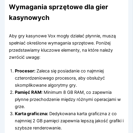
Wymagania sprzętowe dla gier
kasynowych
Aby gry kasynowe Vox mogły działać płynnie, muszą
spełniać określone wymagania sprzętowe. Poniżej
przedstawiamy kluczowe elementy, na które należy
zwrócić uwagę:
Procesor:
Zaleca się posiadanie co najmniej
czterordzeniowego procesora, aby obsłużyć
skomplikowane algorytmy gry.
Pamięć RAM:
Minimum 8 GB RAM, co zapewnia
płynne przechodzenie między różnymi operacjami w
grze.
Karta graficzna:
Dedykowana karta graficzna z co
najmniej 2 GB pamięci zapewnia lepszą jakość grafiki i
szybsze renderowanie.