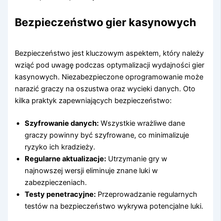
Bezpieczeństwo gier kasynowych
Bezpieczeństwo jest kluczowym aspektem, który należy
wziąć pod uwagę podczas optymalizacji wydajności gier
kasynowych. Niezabezpieczone oprogramowanie może
narazić graczy na oszustwa oraz wycieki danych. Oto
kilka praktyk zapewniających bezpieczeństwo:
Szyfrowanie danych:
Wszystkie wrażliwe dane
graczy powinny być szyfrowane, co minimalizuje
ryzyko ich kradzieży.
Regularne aktualizacje:
Utrzymanie gry w
najnowszej wersji eliminuje znane luki w
zabezpieczeniach.
Testy penetracyjne:
Przeprowadzanie regularnych
testów na bezpieczeństwo wykrywa potencjalne luki.