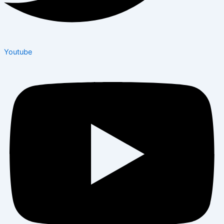
Youtube