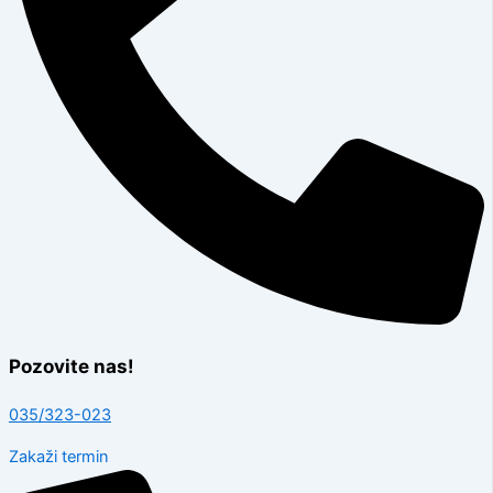
Pozovite nas!
035/323-023
Zakaži termin