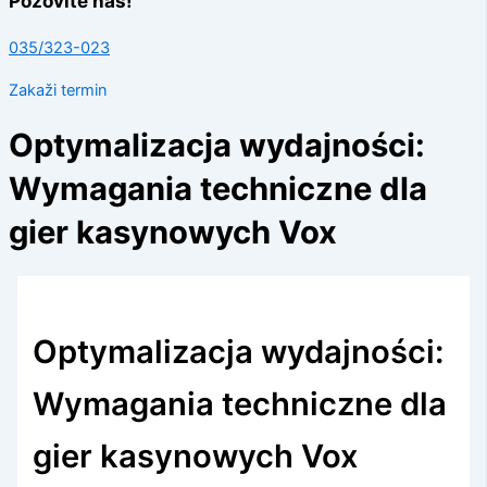
Pozovite nas!
035/323-023
Zakaži termin
Optymalizacja wydajności:
Wymagania techniczne dla
gier kasynowych Vox
Optymalizacja wydajności:
Wymagania techniczne dla
gier kasynowych Vox