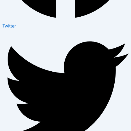
Twitter