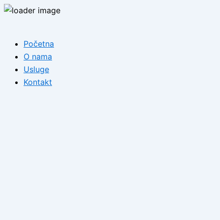
Skip
to
content
Početna
O nama
Usluge
Kontakt