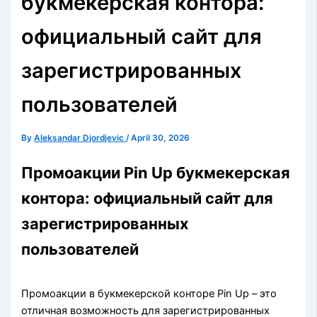
букмекерская контора:
официальный сайт для
зарегистрированных
пользователей
By
Aleksandar Djordjevic
/
April 30, 2026
Промоакции Pin Up букмекерская
контора: официальный сайт для
зарегистрированных
пользователей
Промоакции в букмекерской конторе Pin Up – это
отличная возможность для зарегистрированных