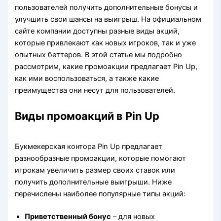
пользователей получить дополнительные бонусы и
улучшить свои шансы на выигрыш. На официальном
сайте компании доступны разные виды акций,
которые привлекают как новых игроков, так и уже
опытных беттеров. В этой статье мы подробно
рассмотрим, какие промоакции предлагает Pin Up,
как ими воспользоваться, а также какие
преимущества они несут для пользователей.
Виды промоакций в Pin Up
Букмекерская контора Pin Up предлагает
разнообразные промоакции, которые помогают
игрокам увеличить размер своих ставок или
получить дополнительные выигрыши. Ниже
перечислены наиболее популярные типы акций:
Приветственный бонус
– для новых