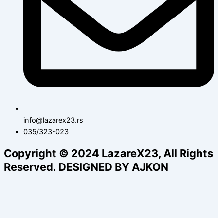
info@lazarex23.rs
035/323-023
Copyright © 2024 LazareX23, All Rights
Reserved. DESIGNED BY AJKON