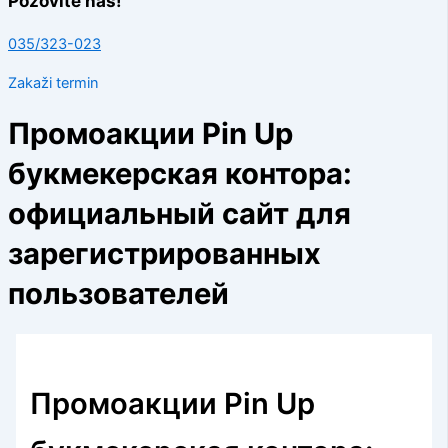
Pozovite nas!
035/323-023
Zakaži termin
Промоакции Pin Up
букмекерская контора:
официальный сайт для
зарегистрированных
пользователей
Промоакции Pin Up