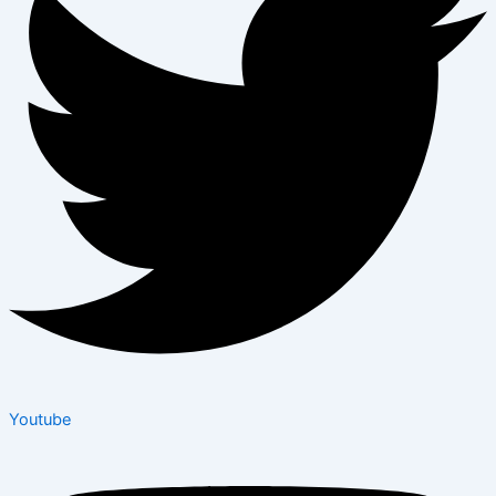
Youtube