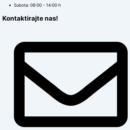
Subota: 08:00 - 14:00 h
Kontaktirajte nas!