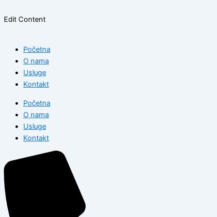
Edit Content
Početna
O nama
Usluge
Kontakt
Početna
O nama
Usluge
Kontakt