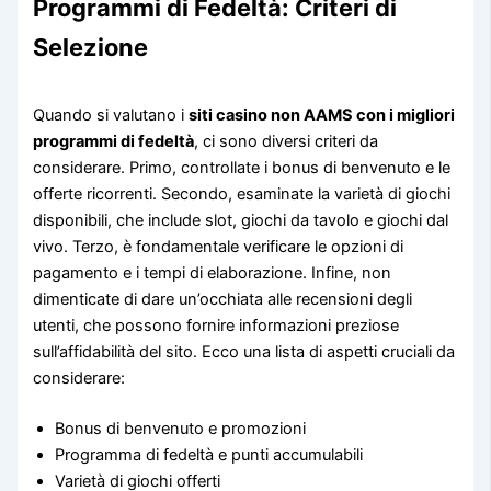
Programmi di Fedeltà: Criteri di
Selezione
Quando si valutano i
siti casino non AAMS con i migliori
programmi di fedeltà
, ci sono diversi criteri da
considerare. Primo, controllate i bonus di benvenuto e le
offerte ricorrenti. Secondo, esaminate la varietà di giochi
disponibili, che include slot, giochi da tavolo e giochi dal
vivo. Terzo, è fondamentale verificare le opzioni di
pagamento e i tempi di elaborazione. Infine, non
dimenticate di dare un’occhiata alle recensioni degli
utenti, che possono fornire informazioni preziose
sull’affidabilità del sito. Ecco una lista di aspetti cruciali da
considerare:
Bonus di benvenuto e promozioni
Programma di fedeltà e punti accumulabili
Varietà di giochi offerti