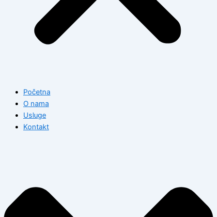
Početna
O nama
Usluge
Kontakt