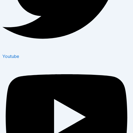
Youtube