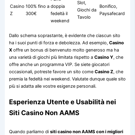
Slot,
Casino
100% fino a
doppia
Bonifico,
Giochi da
Z
300€
fedeltà il
Paysafecard
Tavolo
weekend
Dallo schema soprastante, è evidente che ciascun sito
ha i suoi punti di forza e debolezza. Ad esempio,
Casino
X
offre un bonus di benvenuto molto generoso ma ha
una varietà di giochi più limitata rispetto a
Casino Y
, che
offre anche un programma VIP. Se siete giocatori
occasionali, potreste favore un sito come
Casino Z
, che
premia la fedeltà nei weekend. Valutate dunque quale sito
più si adatta alle vostre esigenze personali.
Esperienza Utente e Usabilità nei
Siti Casino Non AAMS
Quando parliamo di
siti casino non AAMS con i migliori