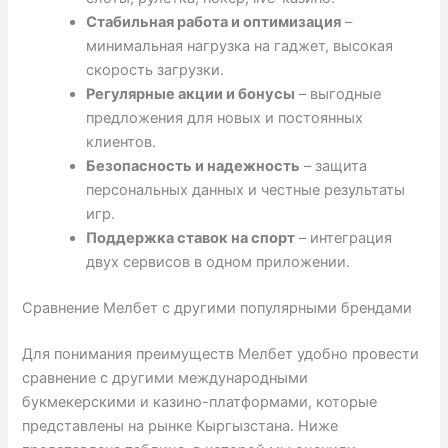
Стабильная работа и оптимизация
–
минимальная нагрузка на гаджет, высокая
скорость загрузки.
Регулярные акции и бонусы
– выгодные
предложения для новых и постоянных
клиентов.
Безопасность и надежность
– защита
персональных данных и честные результаты
игр.
Поддержка ставок на спорт
– интеграция
двух сервисов в одном приложении.
Сравнение Мелбет с другими популярными брендами
Для понимания преимуществ Мелбет удобно провести
сравнение с другими международными
букмекерскими и казино-платформами, которые
представлены на рынке Кыргызстана. Ниже