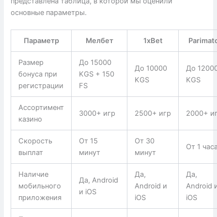
представлена таблица, в которой мы оценили
основные параметры.
Параметр
Мелбет
1xBet
Parimat
Размер
До 15000
До 10000
До 1200
бонуса при
KGS + 150
KGS
KGS
регистрации
FS
Ассортимент
3000+ игр
2500+ игр
2000+ и
казино
Скорость
От 15
От 30
От 1 час
выплат
минут
минут
Наличие
Да,
Да,
Да, Android
мобильного
Android и
Android 
и iOS
приложения
iOS
iOS