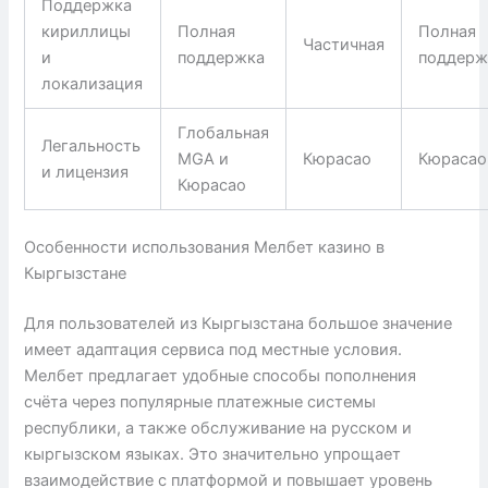
Поддержка
кириллицы
Полная
Полная
Частичная
и
поддержка
поддерж
локализация
Глобальная
Легальность
MGA и
Кюрасао
Кюрасао
и лицензия
Кюрасао
Особенности использования Мелбет казино в
Кыргызстане
Для пользователей из Кыргызстана большое значение
имеет адаптация сервиса под местные условия.
Мелбет предлагает удобные способы пополнения
счёта через популярные платежные системы
республики, а также обслуживание на русском и
кыргызском языках. Это значительно упрощает
взаимодействие с платформой и повышает уровень