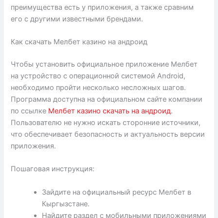
преимущества есть у приложения, а также сравним
его с другими известными брендами.
Как скачать Мелбет казино на андроид
Чтобы установить официальное приложение Мелбет
на устройство с операционной системой Android,
необходимо пройти несколько несложных шагов.
Программа доступна на официальном сайте компании
по ссылке
Мелбет казино скачать на андроид
.
Пользователю не нужно искать сторонние источники,
что обеспечивает безопасность и актуальность версии
приложения.
Пошаговая инструкция:
Зайдите на официальный ресурс Мелбет в
Кыргызстане.
Найдите раздел с мобильными приложениями