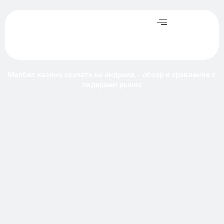
Skip
to
content
Мелбет казино скачать на андроид – обзор и сравнение с
лидерами рынка