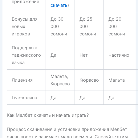
приложение
скачать
)
Бонусы для
До 30
До 25
До 20
новых
000
000
000
игроков
сомони
сомони
сомони
Поддержка
таджикского
Да
Нет
Частично
языка
Мальта,
Лицензия
Кюрасао
Мальта
Кюрасао
Live-казино
Да
Да
Да
Как Мелбет скачать и начать играть?
Процесс скачивания и установки приложения Мелбет
очень прост и занимает мало времени. Следуйте этим