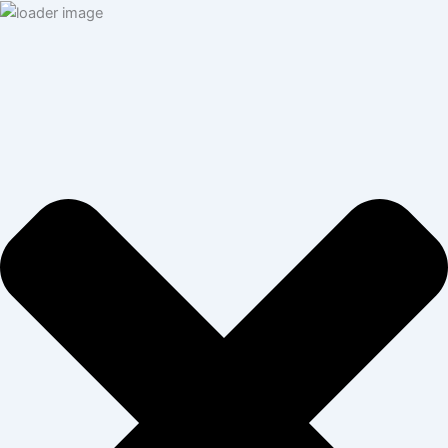
Skip
to
content