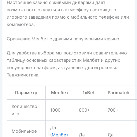
Настоящее казино с живыми дилерами дает
возможность окунуться в атмосферу настоящего
игорного заведения прямо с мобильного телефона или
компьютера.
Сравнение Мелбет с другими популярными казино
Для удобства выбора мы подготовили сравнительную
таблицу основных характеристик Мелбет и других
популярных платформ, актуальных для игроков из
Таджикистана.
Параметр
Мелбет
1xBet
Parimatch
Количество
1000+
800+
700+
игр
Да
Мобильное
(
Мелбет
Да
Да