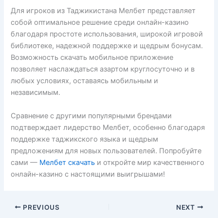
Для игроков из Таджикистана Мелбет представляет
собой оптимальное решение среди онлайн-казино
благодаря простоте использования, широкой игровой
библиотеке, надежной поддержке и щедрым бонусам.
Возможность скачать мобильное приложение
позволяет наслаждаться азартом круглосуточно и в
любых условиях, оставаясь мобильным и
независимым.
Сравнение с другими популярными брендами
подтверждает лидерство Мелбет, особенно благодаря
поддержке таджикского языка и щедрым
предложениям для новых пользователей. Попробуйте
сами —
Мелбет скачать
и откройте мир качественного
онлайн-казино с настоящими выигрышами!
PREVIOUS
NEXT