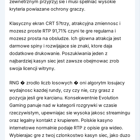
zewnetrznym przyjrzyj sie i musi spelniac wysokie
kryteria powiazane ochrony graczy.
Klasyczny ekran CRT 5?trzy, atrakcyjna zmiennosc i
mozesz proste RTP 91,71% czyni te gre regularna i
mozesz prosta na obsludze. Ich glowna atrakcja jest
darmowe spiny i rozwijajace sie znaki, ktore daja
dodatkowe drukowanie. Poszukiwania jeden z
najbardziej kasyn siec jest zawsze obejmowac zrob
swoja licencji witryny.
RNG � zrodlo liczb losowych � oni algorytm losujacy
wydajnosc kazdej rundy, czy czy nie, czy grasz z
pozycja jesli gre karcianu. Konsekwentnie Evolution
Gaming panuje nad w kategorii rozgrywki w czasie
rzeczywistym, upewniajac sie wysoka jakosc streamingu
oraz legalny kontakt z krupierem. Polskie kasyno
internetowe normalnie podaje RTP z opisie gra wideo.
Wybierajac gre z twoj czlonkostwo kasyn siec, jako duzo