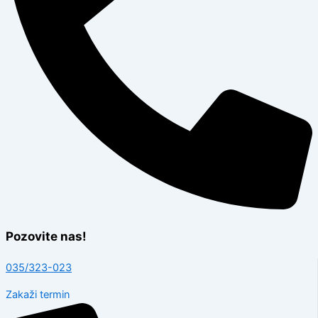
Pozovite nas!
035/323-023
Zakaži termin