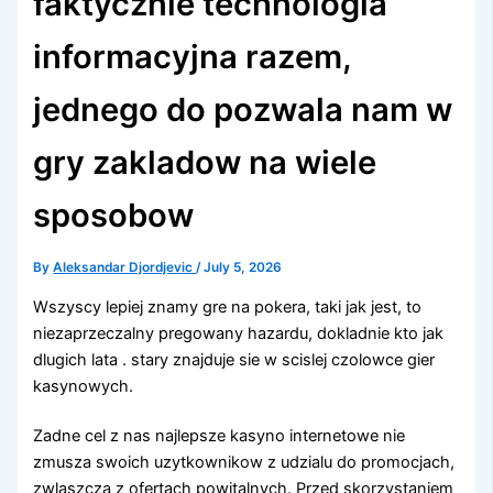
faktycznie technologia
informacyjna razem,
jednego do pozwala nam w
gry zakladow na wiele
sposobow
By
Aleksandar Djordjevic
/
July 5, 2026
Wszyscy lepiej znamy gre na pokera, taki jak jest, to
niezaprzeczalny pregowany hazardu, dokladnie kto jak
dlugich lata . stary znajduje sie w scislej czolowce gier
kasynowych.
Zadne cel z nas najlepsze kasyno internetowe nie
zmusza swoich uzytkownikow z udzialu do promocjach,
zwlaszcza z ofertach powitalnych. Przed skorzystaniem