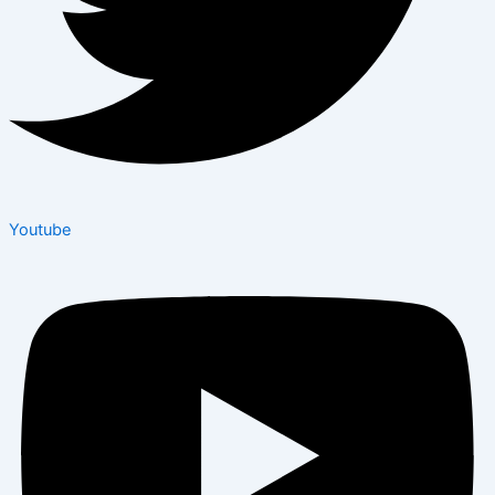
Youtube