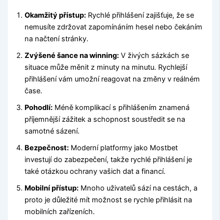
Okamžitý přístup:
Rychlé přihlášení zajišťuje, že se
nemusíte zdržovat zapomínáním hesel nebo čekáním
na načtení stránky.
Zvýšené šance na winning:
V živých sázkách se
situace může měnit z minuty na minutu. Rychlejší
přihlášení vám umožní reagovat na změny v reálném
čase.
Pohodlí:
Méně komplikací s přihlášením znamená
příjemnější zážitek a schopnost soustředit se na
samotné sázení.
Bezpečnost:
Moderní platformy jako Mostbet
investují do zabezpečení, takže rychlé přihlášení je
také otázkou ochrany vašich dat a financí.
Mobilní přístup:
Mnoho uživatelů sází na cestách, a
proto je důležité mít možnost se rychle přihlásit na
mobilních zařízeních.