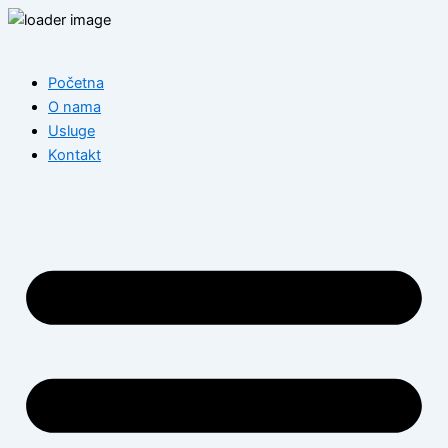
Skip
to
content
Početna
O nama
Usluge
Kontakt