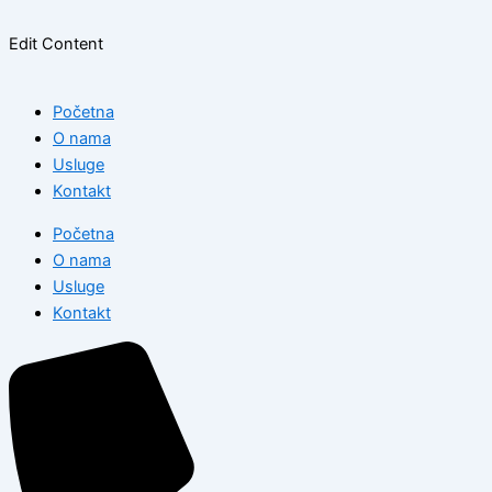
Edit Content
Početna
O nama
Usluge
Kontakt
Početna
O nama
Usluge
Kontakt