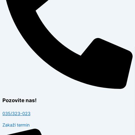
Pozovite nas!
035/323-023
Zakaži termin