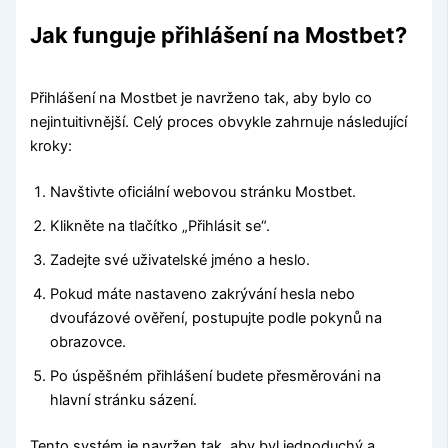
Jak funguje přihlášení na Mostbet?
Přihlášení na Mostbet je navrženo tak, aby bylo co
nejintuitivnější. Celý proces obvykle zahrnuje následující
kroky:
Navštivte oficiální webovou stránku Mostbet.
Klikněte na tlačítko „Přihlásit se“.
Zadejte své uživatelské jméno a heslo.
Pokud máte nastaveno zakrývání hesla nebo
dvoufázové ověření, postupujte podle pokynů na
obrazovce.
Po úspěšném přihlášení budete přesměrováni na
hlavní stránku sázení.
Tento systém je navržen tak, aby byl jednoduchý a