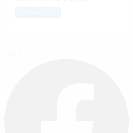
Facebook