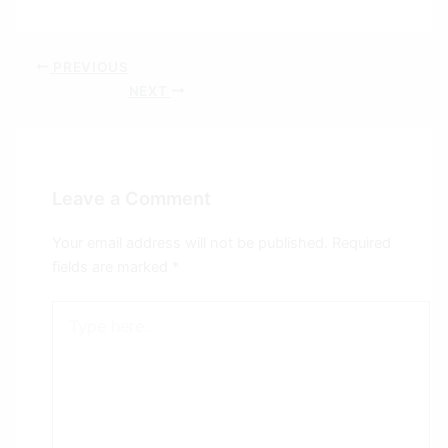
PREVIOUS
NEXT
Leave a Comment
Your email address will not be published.
Required
fields are marked
*
Type
here..