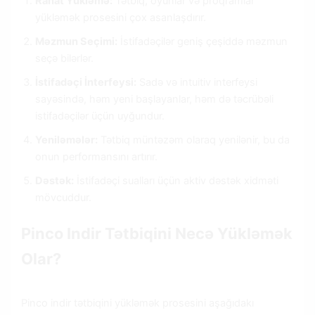
Rahat Yükləmə:
Tətbiq, oyunlar və proqramlar
yükləmək prosesini çox asanlaşdırır.
Məzmun Seçimi:
İstifadəçilər geniş çeşiddə məzmun
seçə bilərlər.
İstifadəçi İnterfeysi:
Sadə və intuitiv interfeysi
sayəsində, həm yeni başlayanlar, həm də təcrübəli
istifadəçilər üçün uyğundur.
Yeniləmələr:
Tətbiq müntəzəm olaraq yenilənir, bu da
onun performansını artırır.
Dəstək:
İstifadəçi sualları üçün aktiv dəstək xidməti
mövcuddur.
Pinco Indir Tətbiqini Necə Yükləmək
Olar?
Pinco indir tətbiqini yükləmək prosesini aşağıdakı