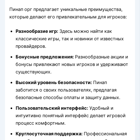
Пинап орг предлагает уникальные преимущества,
которые делают его привлекательным для игроков:
Разнообразие игр:
Здесь можно найти как
классические игры, так и новинки от известных
провайдеров.
Бонусные предложения:
Разнообразные акции и
бонусы привлекают новых игроков и удерживают
существующих.
Высокий уровень безопасности:
Пинап
заботится о своих пользователях, предлагая
безопасные способы оплаты и защиту данных.
Пользовательский интерфейс:
Удобный и
интуитивно понятный интерфейс делает игровой
процесс комфортным.
Круглосуточная поддержка:
Профессиональная