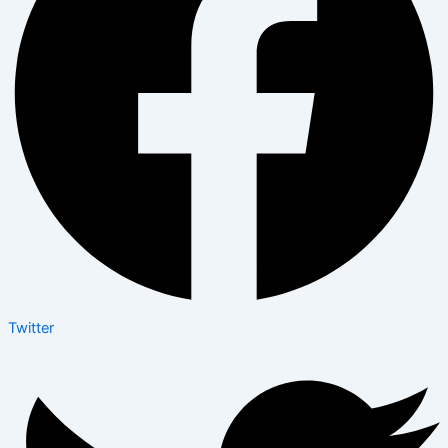
Twitter