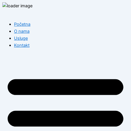
Skip
to
content
Početna
O nama
Usluge
Kontakt