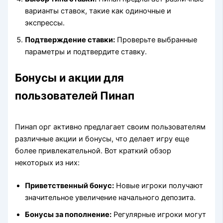
варианты ставок, такие как одиночные и
экспрессы.
Подтверждение ставки:
Проверьте выбранные
параметры и подтвердите ставку.
Бонусы и акции для
пользователей Пинап
Пинап орг активно предлагает своим пользователям
различные акции и бонусы, что делает игру еще
более привлекательной. Вот краткий обзор
некоторых из них:
Приветственный бонус:
Новые игроки получают
значительное увеличение начального депозита.
Бонусы за пополнение:
Регулярные игроки могут