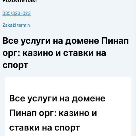
Pozovite nas!
035/323-023
Zakaži termin
Все услуги на домене Пинап
орг: казино и ставки на
спорт
Все услуги на домене
Пинап орг: казино и
ставки на спорт