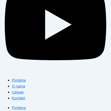
Početna
O nama
Usluge
Kontakt
Početna