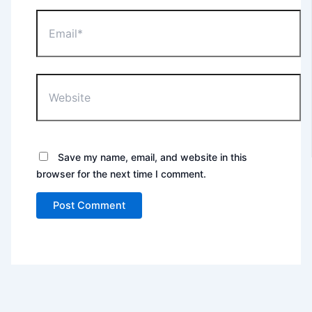
Email*
Website
Save my name, email, and website in this
browser for the next time I comment.