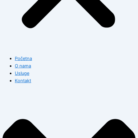
Početna
O nama
Usluge
Kontakt