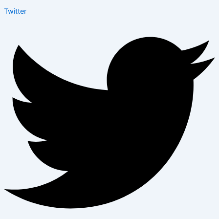
Twitter