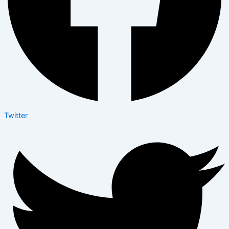
Twitter