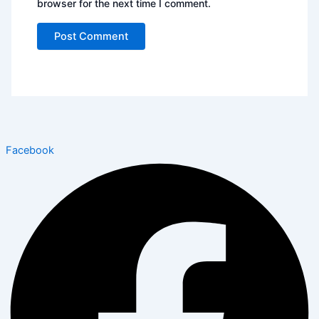
browser for the next time I comment.
Facebook