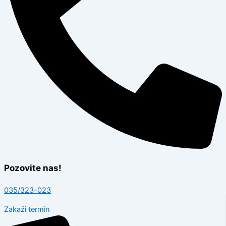
Pozovite nas!
035/323-023
Zakaži termin