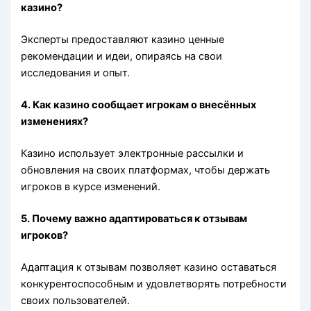
казино?
Эксперты предоставляют казино ценные
рекомендации и идеи, опираясь на свои
исследования и опыт.
4. Как казино сообщает игрокам о внесённых
изменениях?
Казино использует электронные рассылки и
обновления на своих платформах, чтобы держать
игроков в курсе изменений.
5. Почему важно адаптироваться к отзывам
игроков?
Адаптация к отзывам позволяет казино оставаться
конкурентоспособным и удовлетворять потребности
своих пользователей.