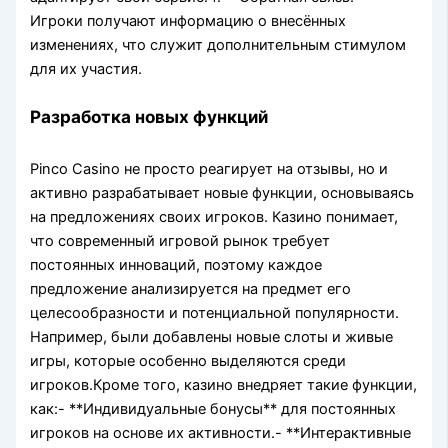
Игроки получают информацию о внесённых
изменениях, что служит дополнительным стимулом
для их участия.
Разработка новых функций
Pinco Casino не просто реагирует на отзывы, но и
активно разрабатывает новые функции, основываясь
на предложениях своих игроков. Казино понимает,
что современный игровой рынок требует
постоянных инноваций, поэтому каждое
предложение анализируется на предмет его
целесообразности и потенциальной популярности.
Например, были добавлены новые слоты и живые
игры, которые особенно выделяются среди
игроков.Кроме того, казино внедряет такие функции,
как:- **Индивидуальные бонусы** для постоянных
игроков на основе их активности.- **Интерактивные