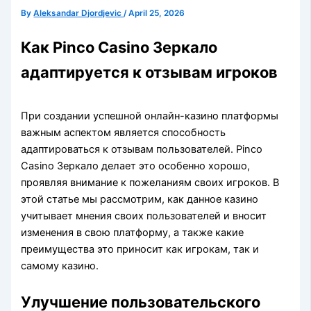
By
Aleksandar Djordjevic
/
April 25, 2026
Как Pinco Casino Зеркало
адаптируется к отзывам игроков
При создании успешной онлайн-казино платформы
важным аспектом является способность
адаптироваться к отзывам пользователей. Pinco
Casino Зеркало делает это особенно хорошо,
проявляя внимание к пожеланиям своих игроков. В
этой статье мы рассмотрим, как данное казино
учитывает мнения своих пользователей и вносит
изменения в свою платформу, а также какие
преимущества это приносит как игрокам, так и
самому казино.
Улучшение пользовательского