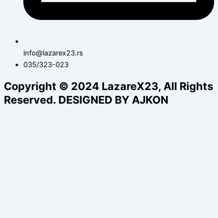
info@lazarex23.rs
035/323-023
Copyright © 2024 LazareX23, All Rights
Reserved. DESIGNED BY AJKON