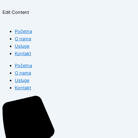
Edit Content
Početna
O nama
Usluge
Kontakt
Početna
O nama
Usluge
Kontakt