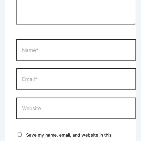
Name*
Email*
Website
Save my name, email, and website in this