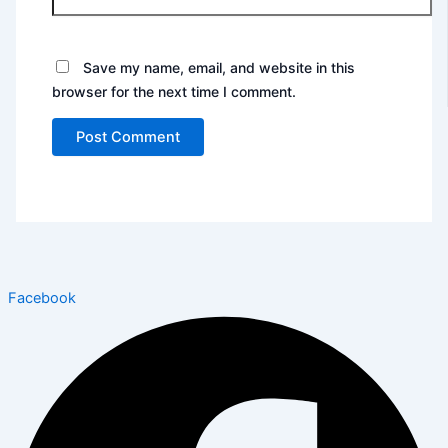
Save my name, email, and website in this
browser for the next time I comment.
Facebook