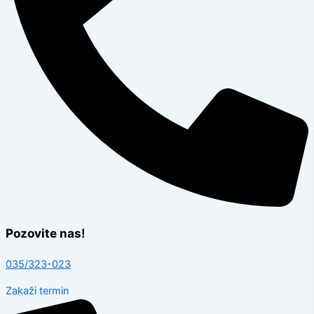
Pozovite nas!
035/323-023
Zakaži termin