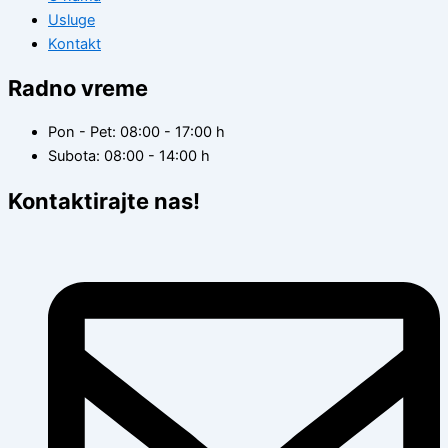
Usluge
Kontakt
Radno vreme
Pon - Pet: 08:00 - 17:00 h
Subota: 08:00 - 14:00 h
Kontaktirajte nas!