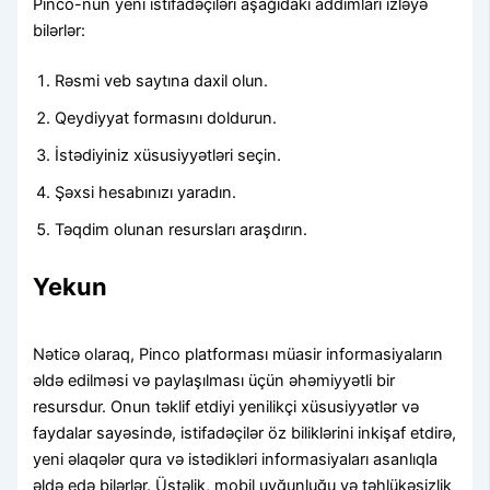
Pinco-nun yeni istifadəçiləri aşağıdakı addımları izləyə
bilərlər:
Rəsmi veb saytına daxil olun.
Qeydiyyat formasını doldurun.
İstədiyiniz xüsusiyyətləri seçin.
Şəxsi hesabınızı yaradın.
Təqdim olunan resursları araşdırın.
Yekun
Nəticə olaraq, Pinco platforması müasir informasiyaların
əldə edilməsi və paylaşılması üçün əhəmiyyətli bir
resursdur. Onun təklif etdiyi yenilikçi xüsusiyyətlər və
faydalar sayəsində, istifadəçilər öz biliklərini inkişaf etdirə,
yeni əlaqələr qura və istədikləri informasiyaları asanlıqla
əldə edə bilərlər. Üstəlik, mobil uyğunluğu və təhlükəsizlik