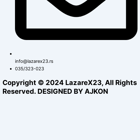
info@lazarex23.rs
035/323-023
Copyright © 2024 LazareX23, All Rights
Reserved. DESIGNED BY AJKON