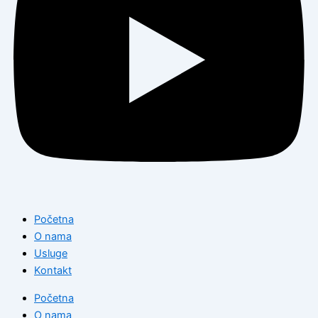
Početna
O nama
Usluge
Kontakt
Početna
O nama