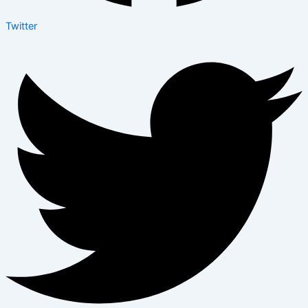
Twitter