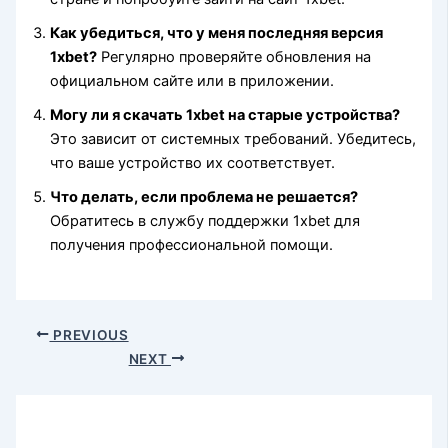
Как убедиться, что у меня последняя версия
1xbet?
Регулярно проверяйте обновления на
официальном сайте или в приложении.
Могу ли я скачать 1xbet на старые устройства?
Это зависит от системных требований. Убедитесь,
что ваше устройство их соответствует.
Что делать, если проблема не решается?
Обратитесь в службу поддержки 1xbet для
получения профессиональной помощи.
PREVIOUS
NEXT