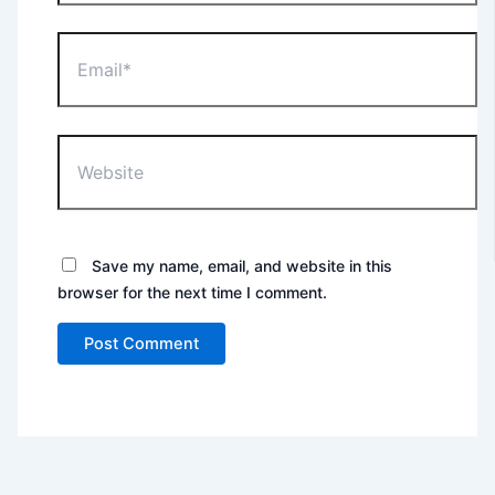
Email*
Website
Save my name, email, and website in this
browser for the next time I comment.