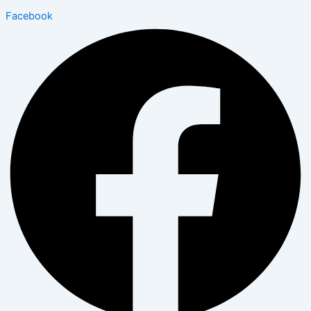
Facebook