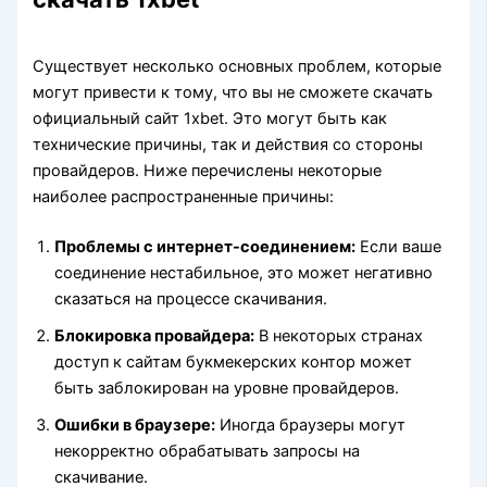
Существует несколько основных проблем, которые
могут привести к тому, что вы не сможете скачать
официальный сайт 1xbet. Это могут быть как
технические причины, так и действия со стороны
провайдеров. Ниже перечислены некоторые
наиболее распространенные причины:
Проблемы с интернет-соединением:
Если ваше
соединение нестабильное, это может негативно
сказаться на процессе скачивания.
Блокировка провайдера:
В некоторых странах
доступ к сайтам букмекерских контор может
быть заблокирован на уровне провайдеров.
Ошибки в браузере:
Иногда браузеры могут
некорректно обрабатывать запросы на
скачивание.