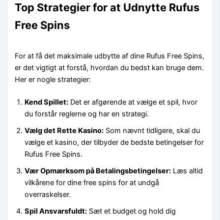
Top Strategier for at Udnytte Rufus
Free Spins
For at få det maksimale udbytte af dine Rufus Free Spins,
er det vigtigt at forstå, hvordan du bedst kan bruge dem.
Her er nogle strategier:
Kend Spillet:
Det er afgørende at vælge et spil, hvor
du forstår reglerne og har en strategi.
Vælg det Rette Kasino:
Som nævnt tidligere, skal du
vælge et kasino, der tilbyder de bedste betingelser for
Rufus Free Spins.
Vær Opmærksom på Betalingsbetingelser:
Læs altid
vilkårene for dine free spins for at undgå
overraskelser.
Spil Ansvarsfuldt:
Sæt et budget og hold dig