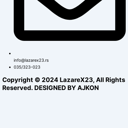
info@lazarex23.rs
035/323-023
Copyright © 2024 LazareX23, All Rights
Reserved. DESIGNED BY AJKON