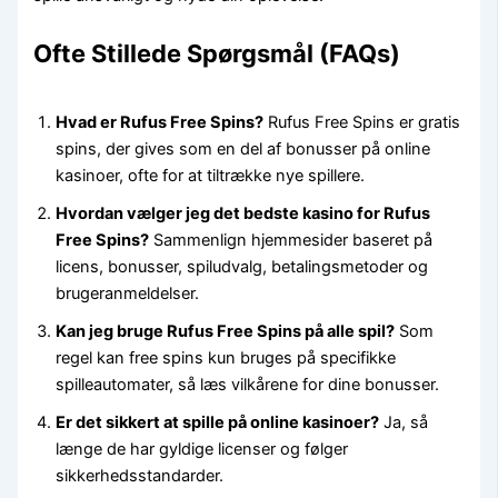
Ofte Stillede Spørgsmål (FAQs)
Hvad er Rufus Free Spins?
Rufus Free Spins er gratis
spins, der gives som en del af bonusser på online
kasinoer, ofte for at tiltrække nye spillere.
Hvordan vælger jeg det bedste kasino for Rufus
Free Spins?
Sammenlign hjemmesider baseret på
licens, bonusser, spiludvalg, betalingsmetoder og
brugeranmeldelser.
Kan jeg bruge Rufus Free Spins på alle spil?
Som
regel kan free spins kun bruges på specifikke
spilleautomater, så læs vilkårene for dine bonusser.
Er det sikkert at spille på online kasinoer?
Ja, så
længe de har gyldige licenser og følger
sikkerhedsstandarder.