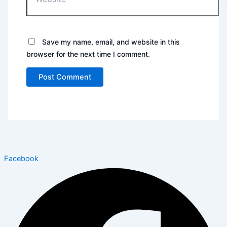
Save my name, email, and website in this
browser for the next time I comment.
Facebook