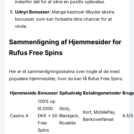
indenfor det for at sikre en positiv oplevelse.
Udnyt Bonusser:
Mange kasinoer tilbyder ekstra
bonusser, som kan forbedre dine chancer for at
vinde.
Sammenligning af Hjemmesider for
Rufus Free Spins
Her er et sammenligningsskema over nogle af de mest
populære hjemmesider, hvor du kan få Rufus Free Spins.
Hjemmeside
Bonusser
Spiludvalg
Betalingsmetoder
Brug
100% op
til 2000
Slots,
Kort, MobilePay,
Casino A
DKK + 50
Blackjack,
4.5/5
Bankoverførsel
Free
Roulette
Spins