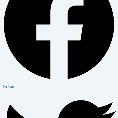
Twitter