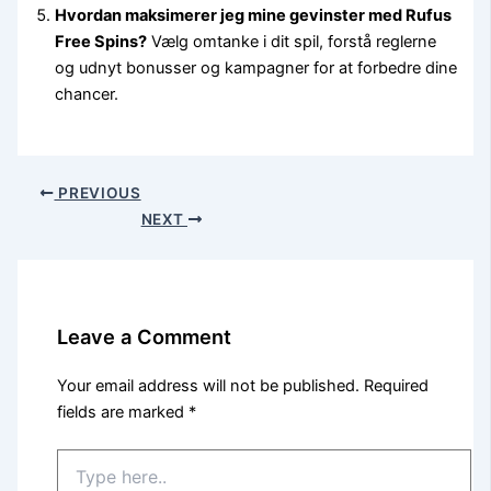
Hvordan maksimerer jeg mine gevinster med Rufus
Free Spins?
Vælg omtanke i dit spil, forstå reglerne
og udnyt bonusser og kampagner for at forbedre dine
chancer.
PREVIOUS
NEXT
Leave a Comment
Your email address will not be published.
Required
fields are marked
*
Type
here..