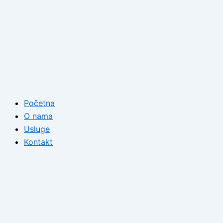
Početna
O nama
Usluge
Kontakt