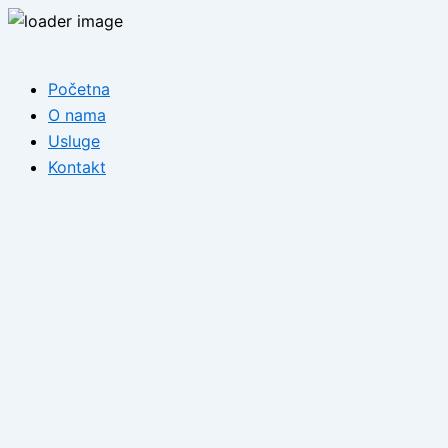
Type
Name*
Email*
Skip
here..
to
content
Početna
O nama
Usluge
Kontakt