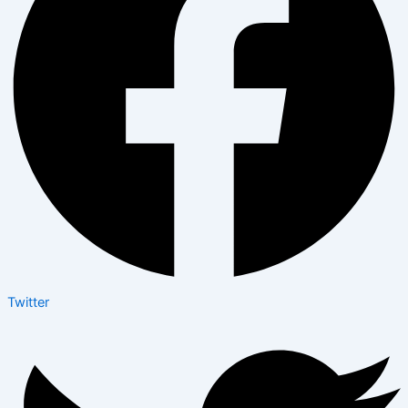
Twitter