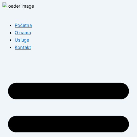
Skip
to
content
Početna
O nama
Usluge
Kontakt