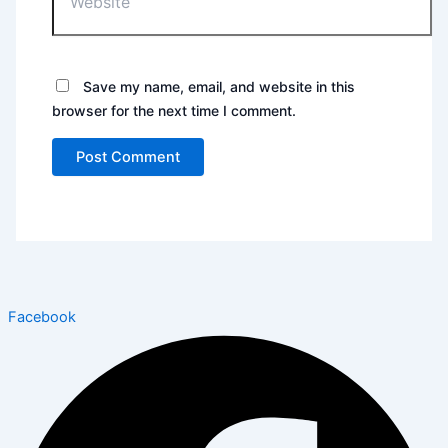
Save my name, email, and website in this
browser for the next time I comment.
Facebook