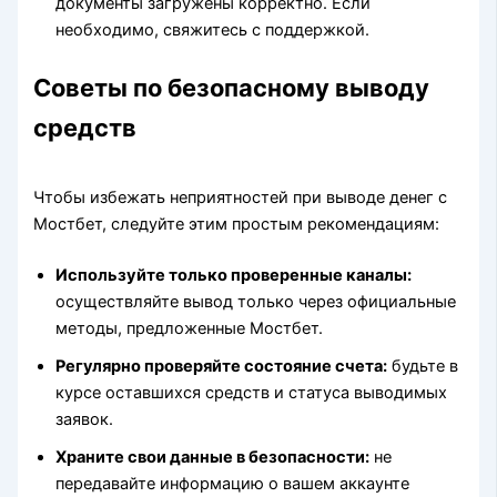
документы загружены корректно. Если
необходимо, свяжитесь с поддержкой.
Советы по безопасному выводу
средств
Чтобы избежать неприятностей при выводе денег с
Мостбет, следуйте этим простым рекомендациям:
Используйте только проверенные каналы:
осуществляйте вывод только через официальные
методы, предложенные Мостбет.
Регулярно проверяйте состояние счета:
будьте в
курсе оставшихся средств и статуса выводимых
заявок.
Храните свои данные в безопасности:
не
передавайте информацию о вашем аккаунте