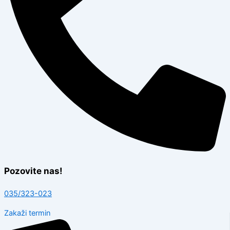
Pozovite nas!
035/323-023
Zakaži termin