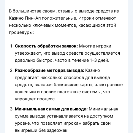
В большинстве своем, отзывы о выводе средств из
Казино Пин-Ап положительные. Игроки отмечают
несколько ключевых моментов, касающихся этой
процедуры:
Скорость обработки заявок:
Многие игроки
утверждают, что вывод средств осуществляется
довольно быстро, часто в течение 1-3 дней.
Разнообразие методов вывода:
Казино
предлагает несколько способов для вывода
средств, включая банковские карты, электронные
кошельки и прочие платежные системы, что
упрощает процесс.
Минимальная сумма для вывода:
Минимальная
сумма вывода устанавливается на доступном
уровне, что позволяет игрокам забрать свои
выигрыши без задержек.