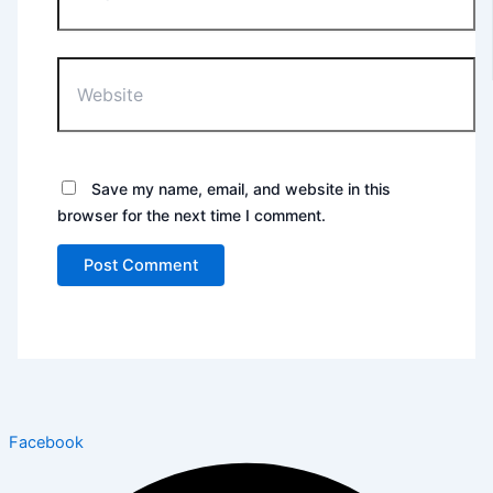
Website
Save my name, email, and website in this
browser for the next time I comment.
Facebook