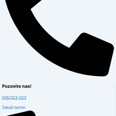
Pozovite nas!
035/323-023
Zakaži termin