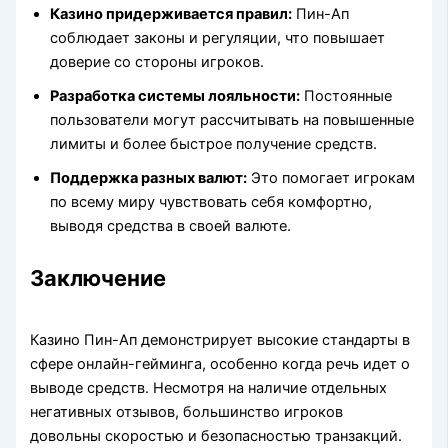
Казино придерживается правил:
Пин-Ап
соблюдает законы и регуляции, что повышает
доверие со стороны игроков.
Разработка системы лояльности:
Постоянные
пользователи могут рассчитывать на повышенные
лимиты и более быстрое получение средств.
Поддержка разных валют:
Это помогает игрокам
по всему миру чувствовать себя комфортно,
выводя средства в своей валюте.
Заключение
Казино Пин-Ап демонстрирует высокие стандарты в
сфере онлайн-гейминга, особенно когда речь идет о
выводе средств. Несмотря на наличие отдельных
негативных отзывов, большинство игроков
довольны скоростью и безопасностью транзакций.