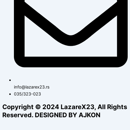
info@lazarex23.rs
035/323-023
Copyright © 2024 LazareX23, All Rights
Reserved. DESIGNED BY AJKON