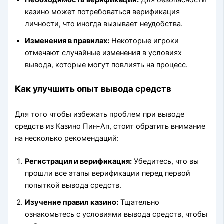
казино может потребоваться верификация
личности, что иногда вызывает неудобства.
Изменения в правилах:
Некоторые игроки
отмечают случайные изменения в условиях
вывода, которые могут повлиять на процесс.
Как улучшить опыт вывода средств
Для того чтобы избежать проблем при выводе
средств из Казино Пин-Ап, стоит обратить внимание
на несколько рекомендаций:
Регистрация и верификация:
Убедитесь, что вы
прошли все этапы верификации перед первой
попыткой вывода средств.
Изучение правил казино:
Тщательно
ознакомьтесь с условиями вывода средств, чтобы