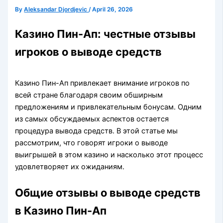
By
Aleksandar Djordjevic
/
April 26, 2026
Казино Пин-Ап: честные отзывы
игроков о выводе средств
Казино Пин-Ап привлекает внимание игроков по
всей стране благодаря своим обширным
предложениям и привлекательным бонусам. Одним
из самых обсуждаемых аспектов остается
процедура вывода средств. В этой статье мы
рассмотрим, что говорят игроки о выводе
выигрышей в этом казино и насколько этот процесс
удовлетворяет их ожиданиям.
Общие отзывы о выводе средств
в Казино Пин-Ап