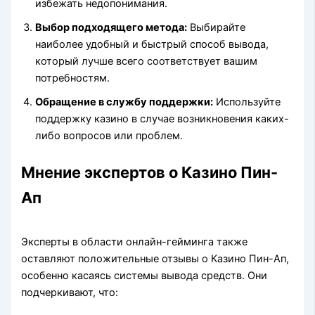
избежать недопонимания.
Выбор подходящего метода:
Выбирайте
наиболее удобный и быстрый способ вывода,
который лучше всего соответствует вашим
потребностям.
Обращение в службу поддержки:
Используйте
поддержку казино в случае возникновения каких-
либо вопросов или проблем.
Мнение экспертов о Казино Пин-
Ап
Эксперты в области онлайн-гейминга также
оставляют положительные отзывы о Казино Пин-Ап,
особенно касаясь системы вывода средств. Они
подчеркивают, что: