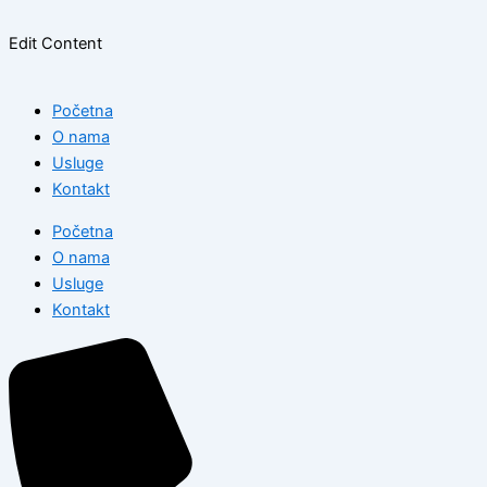
Edit Content
Početna
O nama
Usluge
Kontakt
Početna
O nama
Usluge
Kontakt