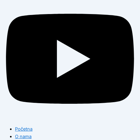
Početna
O nama