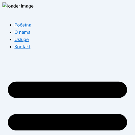
Skip
to
content
Početna
O nama
Usluge
Kontakt