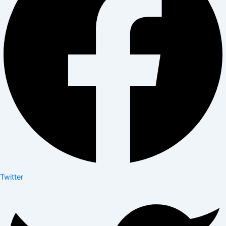
Twitter