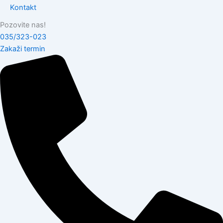
Kontakt
Pozovite nas!
035/323-023
Zakaži termin