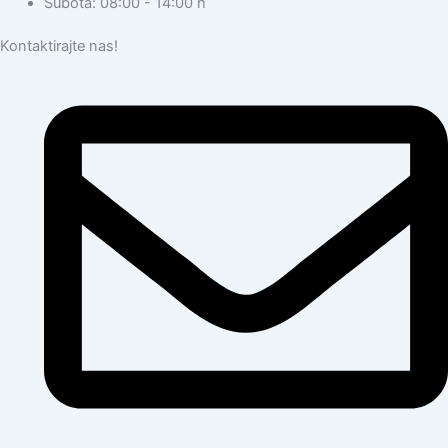
Subota: 08:00 - 14:00 h
Kontaktirajte nas!