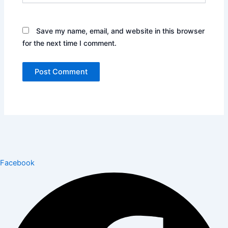
Save my name, email, and website in this browser
for the next time I comment.
Facebook