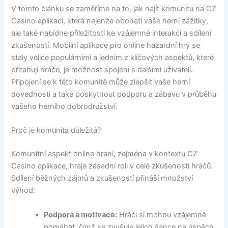
V tomto článku se zaměříme na to, jak najít komunitu na CZ
Casino aplikaci, která nejenže obohatí vaše herní zážitky,
ale také nabídne příležitosti ke vzájemné interakci a sdílení
zkušeností. Mobilní aplikace pro online hazardní hry se
staly velice populárními a jedním z klíčových aspektů, které
přitahují hráče, je možnost spojení s dalšími uživateli.
Připojení se k této komunitě může zlepšit vaše herní
dovednosti a také poskytnout podporu a zábavu v průběhu
vašeho herního dobrodružství.
Proč je komunita důležitá?
Komunitní aspekt online hraní, zejména v kontextu CZ
Casino aplikace, hraje zásadní roli v celé zkušenosti hráčů.
Sdílení běžných zájmů a zkušeností přináší množství
výhod:
Podpora a motivace:
Hráči si mohou vzájemně
pomáhat, čímž se zvyšuje jejich šance na úspěch.