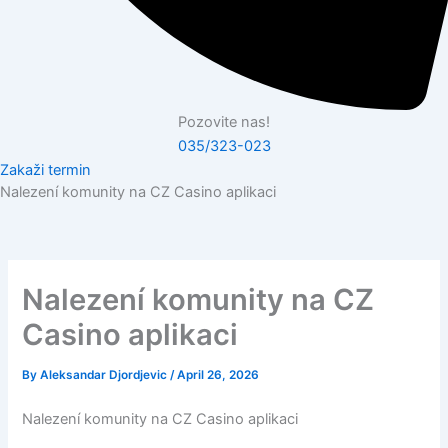
Pozovite nas!
035/323-023
Zakaži termin
Nalezení komunity na CZ Casino aplikaci
Nalezení komunity na CZ
Casino aplikaci
By
Aleksandar Djordjevic
/
April 26, 2026
Nalezení komunity na CZ Casino aplikaci