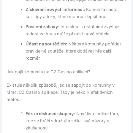
Získávání nových informací:
Komunita často
sdílí tipy a triky, které mohou zlepšit hru.
Posílení zábavy:
Interakce s ostatními zvyšuje
radost ze hry a může přinést nové přátele.
Účast na soutěžích:
Některé komunity pořádají
pravidelné soutěže, které dodávají hře další
rozměr.
Jak najít komunitu na CZ Casino aplikaci?
Existuje několik způsobů, jak se zapojit do komunity v
rámci CZ Casino aplikace. Tady je několik efektivních
metod:
Fóra a diskusní skupiny:
Navštivte online fóra,
kde se hráči sdružují a sdílejí své názory a
zkušenosti.