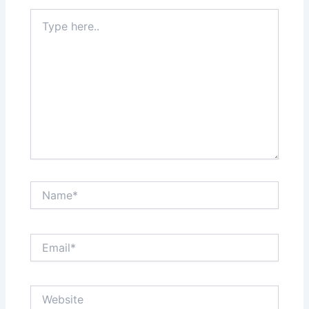
Type
here..
Name*
Email*
Website