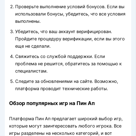
Проверьте выполнение условий бонусов. Если вы
использовали бонусы, убедитесь, что все условия
выполнены.
Убедитесь, что ваш аккаунт верифицирован.
Пройдите процедуру верификации, если вы этого
еще не сделали.
Свяжитесь со службой поддержки. Если
проблема не решится, обратитесь за помощью к
специалистам.
Следите за обновлениями на сайте. Возможно,
платформа проводит технические работы.
Обзор популярных игр на Пин Ап
Платформа Пин Ап предлагает широкий выбор игр,
которые могут заинтересовать любого игрока. Все
игры разделены на несколько категорий, и вот