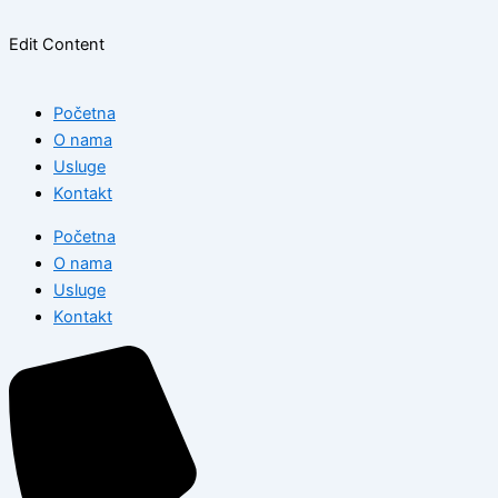
Edit Content
Početna
O nama
Usluge
Kontakt
Početna
O nama
Usluge
Kontakt