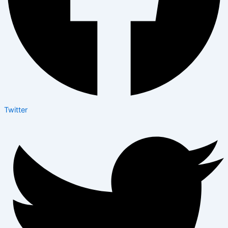
Twitter