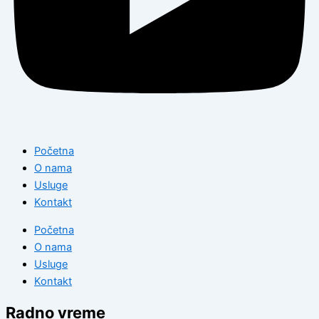
Početna
O nama
Usluge
Kontakt
Početna
O nama
Usluge
Kontakt
Radno vreme