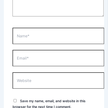
Name*
Email*
Website
Save my name, email, and website in this
browser for the next time I comment.