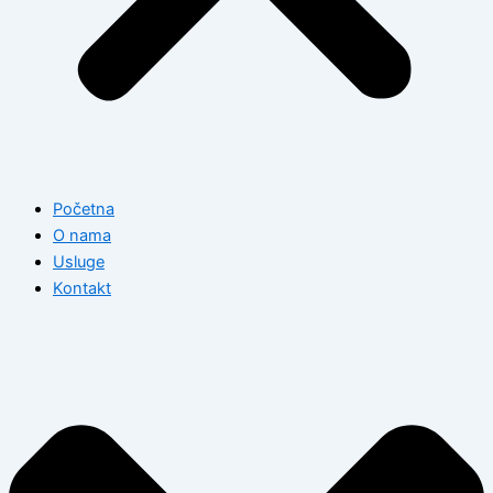
Početna
O nama
Usluge
Kontakt