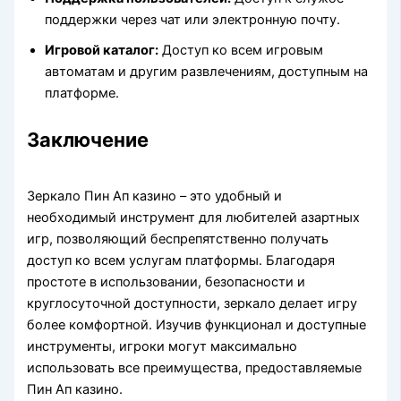
поддержки через чат или электронную почту.
Игровой каталог:
Доступ ко всем игровым
автоматам и другим развлечениям, доступным на
платформе.
Заключение
Зеркало Пин Ап казино – это удобный и
необходимый инструмент для любителей азартных
игр, позволяющий беспрепятственно получать
доступ ко всем услугам платформы. Благодаря
простоте в использовании, безопасности и
круглосуточной доступности, зеркало делает игру
более комфортной. Изучив функционал и доступные
инструменты, игроки могут максимально
использовать все преимущества, предоставляемые
Пин Ап казино.