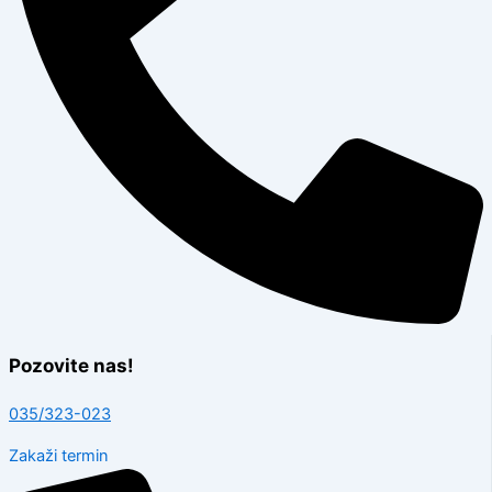
Pozovite nas!
035/323-023
Zakaži termin