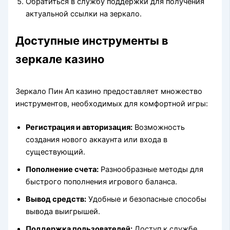
Обратиться в службу поддержки для получения
актуальной ссылки на зеркало.
Доступные инструменты в
зеркале казино
Зеркало Пин Ап казино предоставляет множество
инструментов, необходимых для комфортной игры:
Регистрация и авторизация:
Возможность
создания нового аккаунта или входа в
существующий.
Пополнение счета:
Разнообразные методы для
быстрого пополнения игрового баланса.
Вывод средств:
Удобные и безопасные способы
вывода выигрышей.
Поддержка пользователей:
Доступ к службе