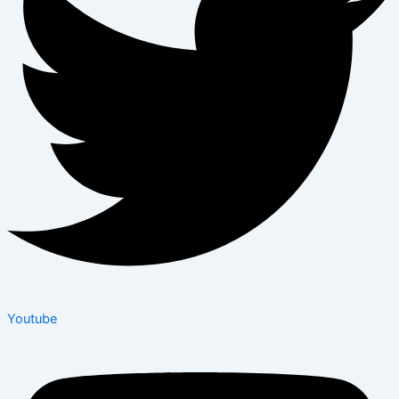
Youtube