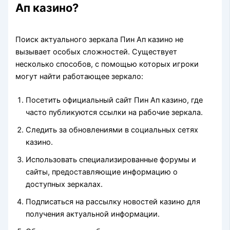
Ап казино?
Поиск актуального зеркала Пин Ап казино не
вызывает особых сложностей. Существует
несколько способов, с помощью которых игроки
могут найти работающее зеркало:
Посетить официальный сайт Пин Ап казино, где
часто публикуются ссылки на рабочие зеркала.
Следить за обновлениями в социальных сетях
казино.
Использовать специализированные форумы и
сайты, предоставляющие информацию о
доступных зеркалах.
Подписаться на рассылку новостей казино для
получения актуальной информации.