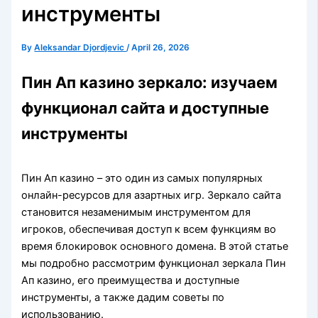
инструменты
By
Aleksandar Djordjevic
/
April 26, 2026
Пин Ап казино зеркало: изучаем
функционал сайта и доступные
инструменты
Пин Ап казино – это один из самых популярных
онлайн-ресурсов для азартных игр. Зеркало сайта
становится незаменимым инструментом для
игроков, обеспечивая доступ к всем функциям во
время блокировок основного домена. В этой статье
мы подробно рассмотрим функционал зеркала Пин
Ап казино, его преимущества и доступные
инструменты, а также дадим советы по
использованию.