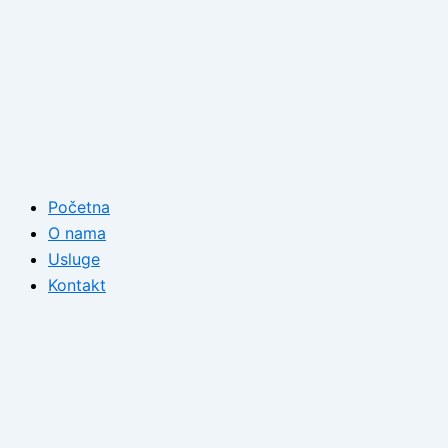
Početna
O nama
Usluge
Kontakt