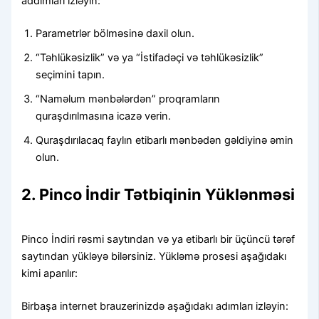
addımları izləyin:
Parametrlər bölməsinə daxil olun.
“Təhlükəsizlik” və ya “İstifadəçi və təhlükəsizlik”
seçimini tapın.
“Naməlum mənbələrdən” proqramların
quraşdırılmasına icazə verin.
Quraşdırılacaq faylın etibarlı mənbədən gəldiyinə əmin
olun.
2. Pinco İndir Tətbiqinin Yüklənməsi
Pinco İndiri rəsmi saytından və ya etibarlı bir üçüncü tərəf
saytından yükləyə bilərsiniz. Yükləmə prosesi aşağıdakı
kimi aparılır:
Birbaşa internet brauzerinizdə aşağıdakı adımları izləyin: