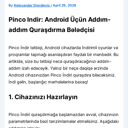
By
Aleksandar Djordjevic
/
April 26, 2026
Pinco Indir: Android Üçün Addım-
addım Quraşdırma Bələdçisi
Pinco İndir tətbiqi, Android cihazlarda İndirimli oyunlar və
proqramlar tapmağı asanlaşdıran faydalı bir mənbədir. Bu
artikldə, sizə bu tətbiqi necə quraşdıracağınızı addım-
addım izah edəcəyik. Yalnız bir neçə dəqiqə ərzində
Android cihazınızdan Pinco İndiri quraşdıra biləcəksiniz.
İndi gəlin, başlanğıc mərhələlərinə baxaq!
1. Cihazınızı Hazırlayın
Pinco İndiri quraşdırmağa başlamazdan əvvəl, cihazınızın
parametrlərində bəzi tənzimləmələr etməlisiniz. Aşağıdakı