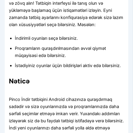
və zövq alın! Tətbiqin interfeysi ilə tanış olun və
yükləməyə başlamaq üçün istiqamətləri izləyin. Eyni
zamanda tətbiq ayarlarını konfiqurasiya edərək sizə lazım
olan xüsusiyyətləri seçə bilərsiniz. Məsələn:
İndirimli oyunları seçə bilərsiniz.
Proqramların quraşdırılmasından əvvəl qiymət
müqayisəsi edə bilərsiniz.
İstədiyiniz oyunlar üçün bildirişləri aktiv edə bilərsiniz.
Nəticə
Pinco İndir tətbiqini Android cihazınıza quraşdırmaq
sadədir və sizə oyunlarınızda və proqramlarınızda daha
sərfəli seçimlər etməyə imkan verir. Yuxarıdakı addımları
izləyərək siz də bu faydalı tətbiqi istifadəyə verə bilərsiniz.
İndi yeni oyunlarınızı daha sərfəli yolla əldə etməyə