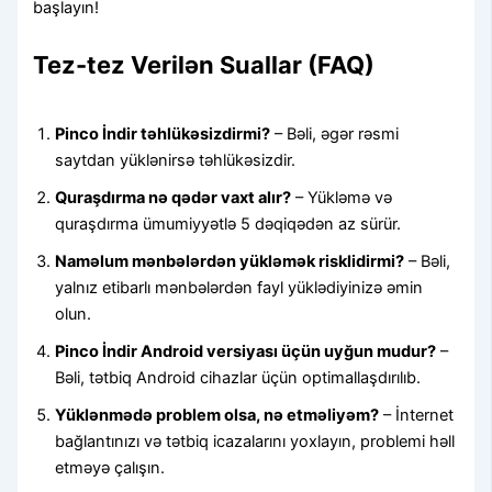
başlayın!
Tez-tez Verilən Suallar (FAQ)
Pinco İndir təhlükəsizdirmi?
– Bəli, əgər rəsmi
saytdan yüklənirsə təhlükəsizdir.
Quraşdırma nə qədər vaxt alır?
– Yükləmə və
quraşdırma ümumiyyətlə 5 dəqiqədən az sürür.
Naməlum mənbələrdən yükləmək risklidirmi?
– Bəli,
yalnız etibarlı mənbələrdən fayl yüklədiyinizə əmin
olun.
Pinco İndir Android versiyası üçün uyğun mudur?
–
Bəli, tətbiq Android cihazlar üçün optimallaşdırılıb.
Yüklənmədə problem olsa, nə etməliyəm?
– İnternet
bağlantınızı və tətbiq icazalarını yoxlayın, problemi həll
etməyə çalışın.