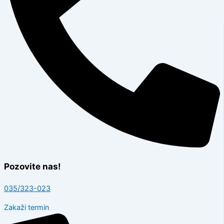
Pozovite nas!
035/323-023
Zakaži termin