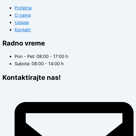
Početna
O nama
Usluge
Kontakt
Radno vreme
Pon - Pet: 08:00 - 17:00 h
Subota: 08:00 - 14:00 h
Kontaktirajte nas!