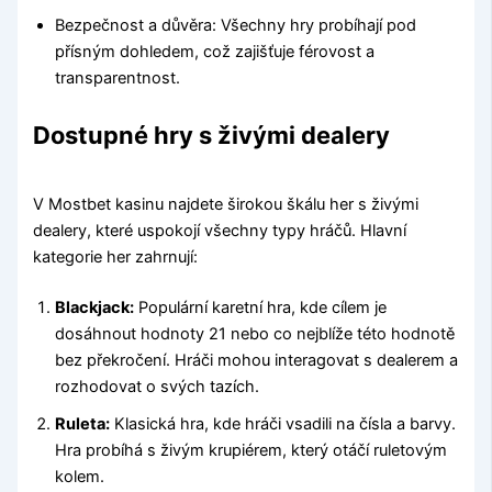
Bezpečnost a důvěra: Všechny hry probíhají pod
přísným dohledem, což zajišťuje férovost a
transparentnost.
Dostupné hry s živými dealery
V Mostbet kasinu najdete širokou škálu her s živými
dealery, které uspokojí všechny typy hráčů. Hlavní
kategorie her zahrnují:
Blackjack:
Populární karetní hra, kde cílem je
dosáhnout hodnoty 21 nebo co nejblíže této hodnotě
bez překročení. Hráči mohou interagovat s dealerem a
rozhodovat o svých tazích.
Ruleta:
Klasická hra, kde hráči vsadili na čísla a barvy.
Hra probíhá s živým krupiérem, který otáčí ruletovým
kolem.