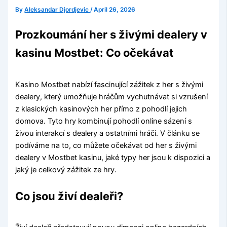
By
Aleksandar Djordjevic
/
April 26, 2026
Prozkoumání her s živými dealery v
kasinu Mostbet: Co očekávat
Kasino Mostbet nabízí fascinující zážitek z her s živými
dealery, který umožňuje hráčům vychutnávat si vzrušení
z klasických kasinových her přímo z pohodlí jejich
domova. Tyto hry kombinují pohodlí online sázení s
živou interakcí s dealery a ostatními hráči. V článku se
podíváme na to, co můžete očekávat od her s živými
dealery v Mostbet kasinu, jaké typy her jsou k dispozici a
jaký je celkový zážitek ze hry.
Co jsou živí dealeři?