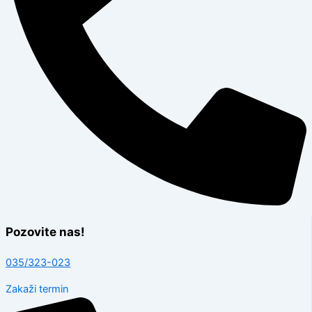
Pozovite nas!
035/323-023
Zakaži termin