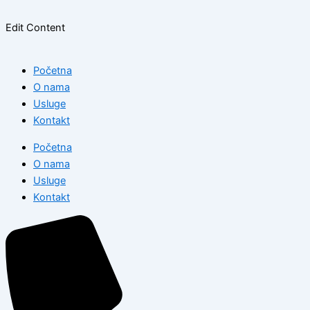
Edit Content
Početna
O nama
Usluge
Kontakt
Početna
O nama
Usluge
Kontakt