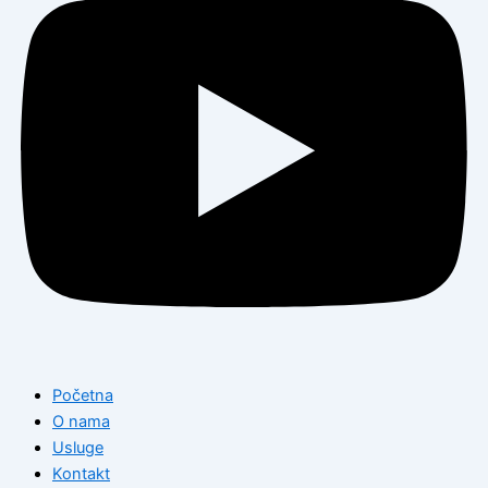
Početna
O nama
Usluge
Kontakt