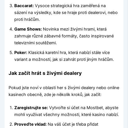
Baccarat:
Vysoce strategická hra zaměřená na
sázení na výsledky, kde se hraje proti dealerovi, nebo
proti hráčům.
Game Shows:
Novinka mezi živými hrami, která
zahrnuje různé zábavné formáty, často inspirované
televizními soutěžemi.
Poker:
Klasická karetní hra, která nabízí stále více
variant a možností, jak si zahrát proti jiným hráčům.
Jak začít hrát s živými dealery
Pokud jste noví v oblasti her s živými dealery nebo online
kasinech obecně, zde je několik kroků, jak začít:
Zaregistrujte se:
Vytvořte si účet na Mostbet, abyste
mohli využívat všechny možnosti, které kasino nabízí.
Proveďte vklad:
Na váš účet je třeba přidat