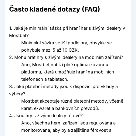
Často kladené dotazy (FAQ)
1. Jaká je minimální sázka při hraní her s živými dealery v
Mostbet?
Minimální sázka se liší podle hry, obvykle se
pohybuje mezi 5 až 10 CZK.
2. Mohu hrát hry s živými dealery na mobilním zařízení?
Ano, Mostbet nabízí plně optimalizovanou
platformu, která umožňuje hraní na mobilních
telefonech a tabletech.
3. Jaké platební metody jsou k dispozici pro vklady a
výběry?
Mostbet akceptuje různé platební metody, včetně
karet, e-wallet a bankovních převodů.
4. Jsou hry s živými dealery férové?
Ano, všechna herní zařízení jsou regulována a
monitorována, aby byla zajištěna férovost a