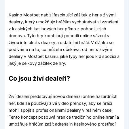
Kasino Mostbet nabízí fascinující zážitek z her s živými
dealery, který umožňuje hráčům vychutnávat si vzrušení
z klasických kasinových her přímo z pohodlí jejich
domova. Tyto hry kombinují pohodlí online sázení s
živou interakcí s dealery a ostatními hráči. V článku se
podíváme na to, co můžete očekávat od her s živými
dealery v Mostbet kasinu, jaké typy her jsou k dispozici a
jaký je celkový zážitek ze hry.
Co jsou živí dealeři?
Živí dealeři představují novou dimenzi online hazardních
her, kde se používají živé video přenosy, aby se hráči
mohli spojit s profesionálními dealery v reálném čase.
Tento koncept posouvá hranice tradičního online hraní a
umožňuje hráčům zažít adrenalin kasinového prostředí