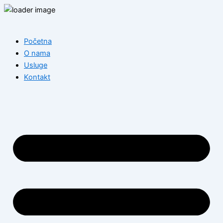
Skip
to
content
Početna
O nama
Usluge
Kontakt