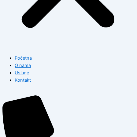
Početna
O nama
Usluge
Kontakt