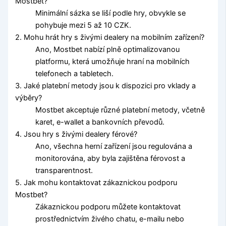
Mostbet?
Minimální sázka se liší podle hry, obvykle se
pohybuje mezi 5 až 10 CZK.
2. Mohu hrát hry s živými dealery na mobilním zařízení?
Ano, Mostbet nabízí plně optimalizovanou
platformu, která umožňuje hraní na mobilních
telefonech a tabletech.
3. Jaké platební metody jsou k dispozici pro vklady a
výběry?
Mostbet akceptuje různé platební metody, včetně
karet, e-wallet a bankovních převodů.
4. Jsou hry s živými dealery férové?
Ano, všechna herní zařízení jsou regulována a
monitorována, aby byla zajištěna férovost a
transparentnost.
5. Jak mohu kontaktovat zákaznickou podporu
Mostbet?
Zákaznickou podporu můžete kontaktovat
prostřednictvím živého chatu, e-mailu nebo