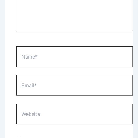
Name*
Email*
Website