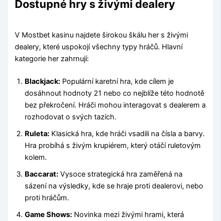
Dostupné hry s živými dealery
V Mostbet kasinu najdete širokou škálu her s živými
dealery, které uspokojí všechny typy hráčů. Hlavní
kategorie her zahrnují:
Blackjack:
Populární karetní hra, kde cílem je
dosáhnout hodnoty 21 nebo co nejblíže této hodnotě
bez překročení. Hráči mohou interagovat s dealerem a
rozhodovat o svých tazích.
Ruleta:
Klasická hra, kde hráči vsadili na čísla a barvy.
Hra probíhá s živým krupiérem, který otáčí ruletovým
kolem.
Baccarat:
Vysoce strategická hra zaměřená na
sázení na výsledky, kde se hraje proti dealerovi, nebo
proti hráčům.
Game Shows:
Novinka mezi živými hrami, která