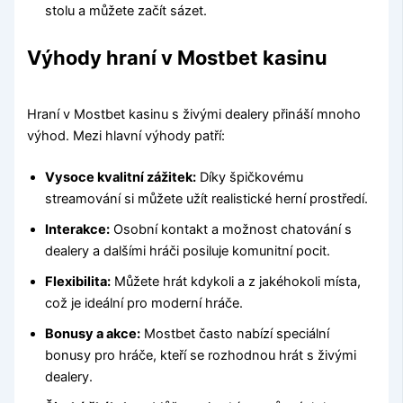
stolu a můžete začít sázet.
Výhody hraní v Mostbet kasinu
Hraní v Mostbet kasinu s živými dealery přináší mnoho
výhod. Mezi hlavní výhody patří:
Vysoce kvalitní zážitek:
Díky špičkovému
streamování si můžete užít realistické herní prostředí.
Interakce:
Osobní kontakt a možnost chatování s
dealery a dalšími hráči posiluje komunitní pocit.
Flexibilita:
Můžete hrát kdykoli a z jakéhokoli místa,
což je ideální pro moderní hráče.
Bonusy a akce:
Mostbet často nabízí speciální
bonusy pro hráče, kteří se rozhodnou hrát s živými
dealery.