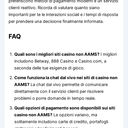
preferiscono metodi di pagamento moderni e un servizio
clienti reattivo. Ricorda di valutare quanto siano
importanti per te le interazioni sociali e i tempi di risposta
per prendere una decisione finalmente informata.
FAQ
Quali sono i migliori siti casino non AAMS?
I migliori
includono Betway, 888 Casino e Casino.com, a
seconda delle tue esigenze di gioco.
Come funziona la chat dal vivo nei siti di casino non
AAMS?
La chat dal vivo permette di comunicare
direttamente con il servizio clienti per risolvere
problemi o porre domande in tempo reale.
Quali opzioni di pagamento sono disponibili sui siti
casino non AAMS?
Le opzioni variano, ma
solitamente includono carte di credito, portafogli