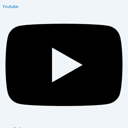
Youtube