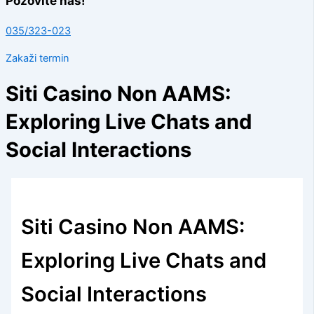
Pozovite nas!
035/323-023
Zakaži termin
Siti Casino Non AAMS:
Exploring Live Chats and
Social Interactions
Siti Casino Non AAMS:
Exploring Live Chats and
Social Interactions