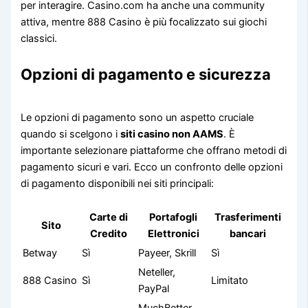
per interagire. Casino.com ha anche una community
attiva, mentre 888 Casino è più focalizzato sui giochi
classici.
Opzioni di pagamento e sicurezza
Le opzioni di pagamento sono un aspetto cruciale
quando si scelgono i
siti casino non AAMS
. È
importante selezionare piattaforme che offrano metodi di
pagamento sicuri e vari. Ecco un confronto delle opzioni
di pagamento disponibili nei siti principali:
Carte di
Portafogli
Trasferimenti
Sito
Credito
Elettronici
bancari
Betway
Sì
Payeer, Skrill
Sì
Neteller,
888 Casino
Sì
Limitato
PayPal
MuchBetter,