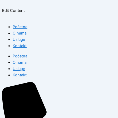
Edit Content
Početna
O nama
Usluge
Kontakt
Početna
O nama
Usluge
Kontakt