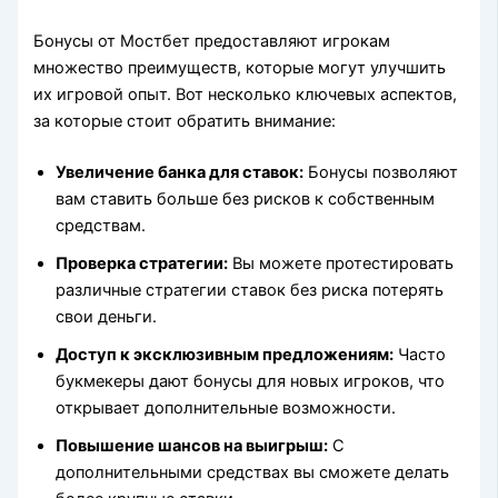
Бонусы от Мостбет предоставляют игрокам
множество преимуществ, которые могут улучшить
их игровой опыт. Вот несколько ключевых аспектов,
за которые стоит обратить внимание:
Увеличение банка для ставок:
Бонусы позволяют
вам ставить больше без рисков к собственным
средствам.
Проверка стратегии:
Вы можете протестировать
различные стратегии ставок без риска потерять
свои деньги.
Доступ к эксклюзивным предложениям:
Часто
букмекеры дают бонусы для новых игроков, что
открывает дополнительные возможности.
Повышение шансов на выигрыш:
С
дополнительными средствах вы сможете делать