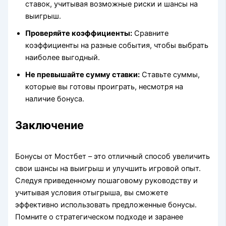
ставок, учитывая возможные риски и шансы на
выигрыш.
Проверяйте коэффициенты:
Сравните
коэффициенты на разные события, чтобы выбрать
наиболее выгодный.
Не превышайте сумму ставки:
Ставьте суммы,
которые вы готовы проиграть, несмотря на
наличие бонуса.
Заключение
Бонусы от Мостбет – это отличный способ увеличить
свои шансы на выигрыш и улучшить игровой опыт.
Следуя приведенному пошаговому руководству и
учитывая условия отыгрыша, вы сможете
эффективно использовать предложенные бонусы.
Помните о стратегическом подходе и заранее