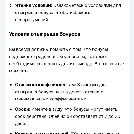
Чтение условий:
Ознакомьтесь с условиями для
отыгрыша бонуса, чтобы избежать
недоразумений.
Условия отыгрыша бонусов
Вы всегда должны помнить о том, что бонусы
подлежат определенным условиям, которые
необходимо выполнить для их вывода. Вот основные
моменты:
Ставки по коэффициентам:
Зачастую для
отыгрыша бонуса нужно делать ставки с
минимальными коэффициентами.
Сроки:
Имейте в виду, что бонусы могут иметь
срок действия. Обычно он составляет от 7 до 30
дней.
Количество отыгрышей:
Обратите внимание на