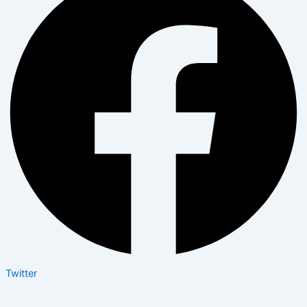
Twitter