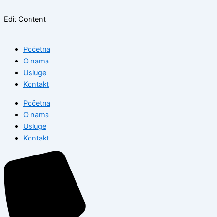
Edit Content
Početna
O nama
Usluge
Kontakt
Početna
O nama
Usluge
Kontakt