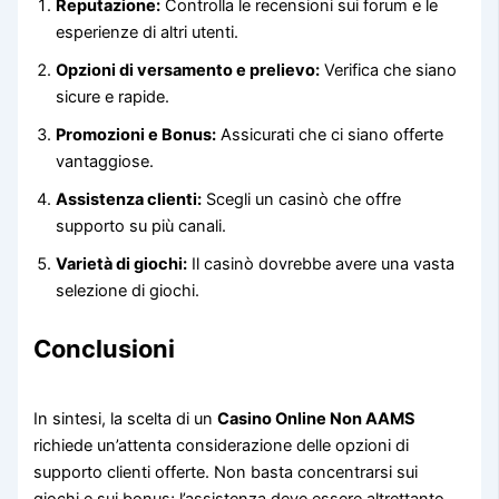
Reputazione:
Controlla le recensioni sui forum e le
esperienze di altri utenti.
Opzioni di versamento e prelievo:
Verifica che siano
sicure e rapide.
Promozioni e Bonus:
Assicurati che ci siano offerte
vantaggiose.
Assistenza clienti:
Scegli un casinò che offre
supporto su più canali.
Varietà di giochi:
Il casinò dovrebbe avere una vasta
selezione di giochi.
Conclusioni
In sintesi, la scelta di un
Casino Online Non AAMS
richiede un’attenta considerazione delle opzioni di
supporto clienti offerte. Non basta concentrarsi sui
giochi e sui bonus; l’assistenza deve essere altrettanto