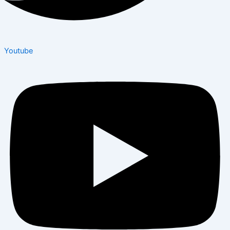
Youtube