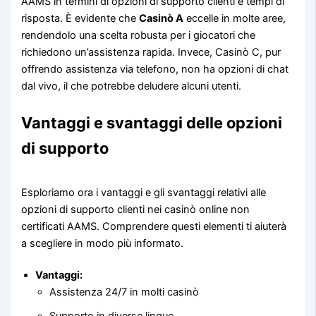
AAMS in termini di opzioni di supporto clienti e tempi di
risposta. È evidente che
Casinò A
eccelle in molte aree,
rendendolo una scelta robusta per i giocatori che
richiedono un’assistenza rapida. Invece, Casinò C, pur
offrendo assistenza via telefono, non ha opzioni di chat
dal vivo, il che potrebbe deludere alcuni utenti.
Vantaggi e svantaggi delle opzioni
di supporto
Esploriamo ora i vantaggi e gli svantaggi relativi alle
opzioni di supporto clienti nei casinò online non
certificati AAMS. Comprendere questi elementi ti aiuterà
a scegliere in modo più informato.
Vantaggi:
Assistenza 24/7 in molti casinò