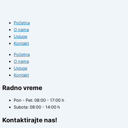
Početna
O nama
Usluge
Kontakt
Početna
O nama
Usluge
Kontakt
Radno vreme
Pon - Pet: 08:00 - 17:00 h
Subota: 08:00 - 14:00 h
Kontaktirajte nas!