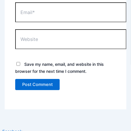
Email*
Website
Save my name, email, and website in this
browser for the next time I comment.