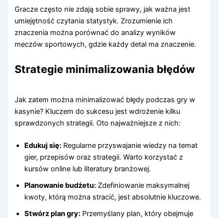
Gracze często nie zdają sobie sprawy, jak ważna jest
umiejętność czytania statystyk. Zrozumienie ich
znaczenia można porównać do analizy wyników
meczów sportowych, gdzie każdy detal ma znaczenie.
Strategie minimalizowania błędów
Jak zatem można minimalizować błędy podczas gry w
kasynie? Kluczem do sukcesu jest wdrożenie kilku
sprawdzonych strategii. Oto najważniejsze z nich:
Edukuj się:
Regularne przyswajanie wiedzy na temat
gier, przepisów oraz strategii. Warto korzystać z
kursów online lub literatury branżowej.
Planowanie budżetu:
Zdefiniowanie maksymalnej
kwoty, którą można stracić, jest absolutnie kluczowe.
Stwórz plan gry:
Przemyślany plan, który obejmuje