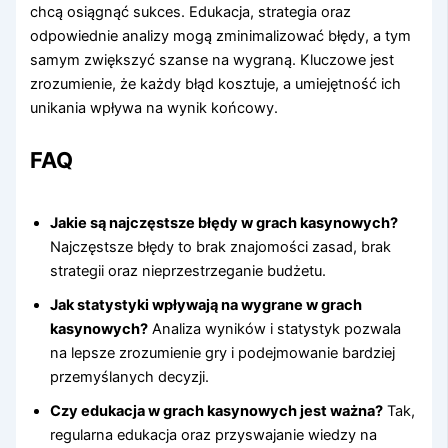
chcą osiągnąć sukces. Edukacja, strategia oraz
odpowiednie analizy mogą zminimalizować błędy, a tym
samym zwiększyć szanse na wygraną. Kluczowe jest
zrozumienie, że każdy błąd kosztuje, a umiejętność ich
unikania wpływa na wynik końcowy.
FAQ
Jakie są najczęstsze błędy w grach kasynowych?
Najczęstsze błędy to brak znajomości zasad, brak
strategii oraz nieprzestrzeganie budżetu.
Jak statystyki wpływają na wygrane w grach
kasynowych?
Analiza wyników i statystyk pozwala
na lepsze zrozumienie gry i podejmowanie bardziej
przemyślanych decyzji.
Czy edukacja w grach kasynowych jest ważna?
Tak,
regularna edukacja oraz przyswajanie wiedzy na