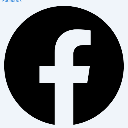
Facebook