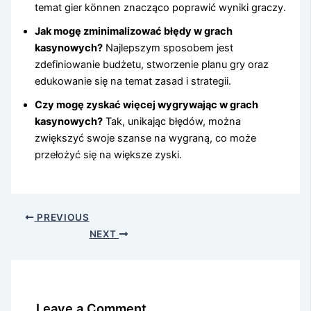
temat gier können znacząco poprawić wyniki graczy.
Jak mogę zminimalizować błędy w grach
kasynowych?
Najlepszym sposobem jest
zdefiniowanie budżetu, stworzenie planu gry oraz
edukowanie się na temat zasad i strategii.
Czy mogę zyskać więcej wygrywając w grach
kasynowych?
Tak, unikając błędów, można
zwiększyć swoje szanse na wygraną, co może
przełożyć się na większe zyski.
PREVIOUS
NEXT
Leave a Comment