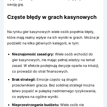
swoją grę.
Częste błędy w grach kasynowych
Na rynku gier kasynowych wiele osób popełnia błędy,
które mają realny wpływ na ich wyniki w grach. Można je
podzielić na kilka głównych kategorii, w tym:
Nieznajomość zasad gry:
Wiele osób wchodzi do
gier kasynowych, nie mając pełnej wiedzy na temat
zasad. W efekcie podejmują decyzje oparte na intuicji,
co prowadzi do strat finansowych.
Brak strategii:
Emocje często są drugim
przeciwnikiem gracza. Bez solidnej strategii można
łatwo popaść w pułapkę nadmiernego ryzykowania,
co wpływa na ogólne wyniki.
Nieprzestrzeganie budżetu:
Wiele osób nie