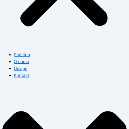
Početna
O nama
Usluge
Kontakt