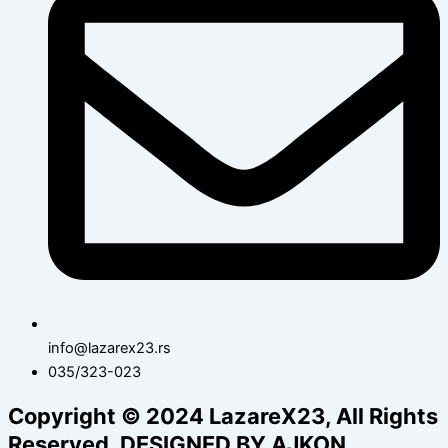
info@lazarex23.rs
035/323-023
Copyright © 2024 LazareX23, All Rights
Reserved. DESIGNED BY AJKON