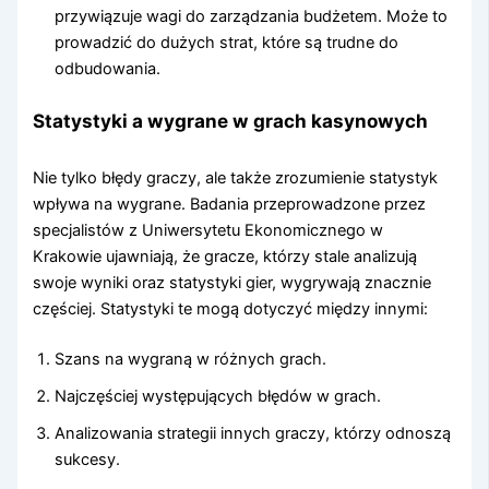
przywiązuje wagi do zarządzania budżetem. Może to
prowadzić do dużych strat, które są trudne do
odbudowania.
Statystyki a wygrane w grach kasynowych
Nie tylko błędy graczy, ale także zrozumienie statystyk
wpływa na wygrane. Badania przeprowadzone przez
specjalistów z Uniwersytetu Ekonomicznego w
Krakowie ujawniają, że gracze, którzy stale analizują
swoje wyniki oraz statystyki gier, wygrywają znacznie
częściej. Statystyki te mogą dotyczyć między innymi:
Szans na wygraną w różnych grach.
Najczęściej występujących błędów w grach.
Analizowania strategii innych graczy, którzy odnoszą
sukcesy.