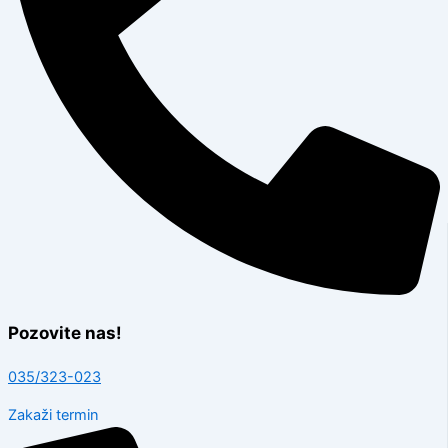
Pozovite nas!
035/323-023
Zakaži termin