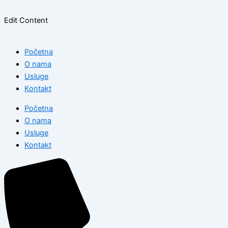
Edit Content
Početna
O nama
Usluge
Kontakt
Početna
O nama
Usluge
Kontakt