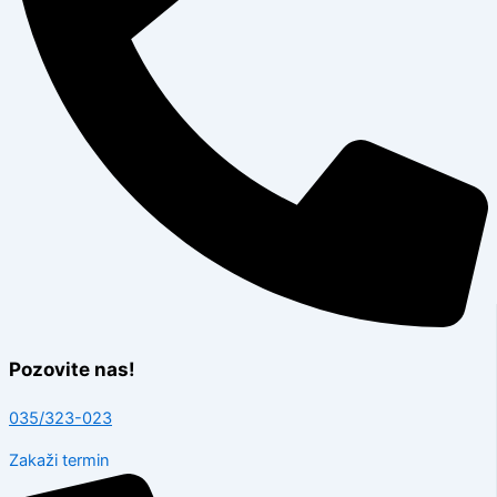
Pozovite nas!
035/323-023
Zakaži termin