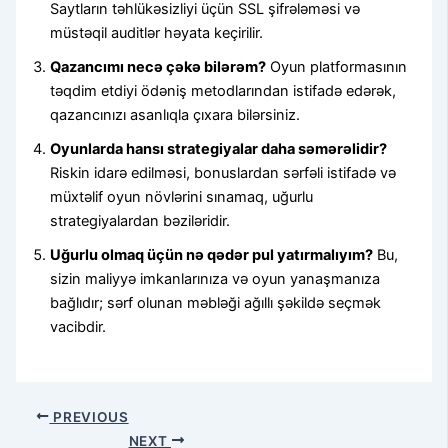
Saytların təhlükəsizliyi üçün SSL şifrələməsi və
müstəqil auditlər həyata keçirilir.
Qazancımı necə çəkə bilərəm?
Oyun platformasının
təqdim etdiyi ödəniş metodlarından istifadə edərək,
qazancınızı asanlıqla çıxara bilərsiniz.
Oyunlarda hansı strategiyalar daha səmərəlidir?
Riskin idarə edilməsi, bonuslardan sərfəli istifadə və
müxtəlif oyun növlərini sınamaq, uğurlu
strategiyalardan bəziləridir.
Uğurlu olmaq üçün nə qədər pul yatırmalıyım?
Bu,
sizin maliyyə imkanlarınıza və oyun yanaşmanıza
bağlıdır; sərf olunan məbləği ağıllı şəkildə seçmək
vacibdir.
PREVIOUS
NEXT