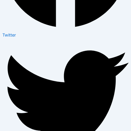
Twitter