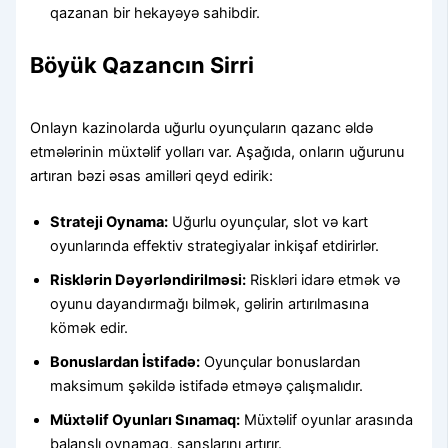
qazanan bir hekayəyə sahibdir.
Böyük Qazancın Sirri
Onlayn kazinolarda uğurlu oyunçuların qazanc əldə
etmələrinin müxtəlif yolları var. Aşağıda, onların uğurunu
artıran bəzi əsas amilləri qeyd edirik:
Strateji Oynama:
Uğurlu oyunçular, slot və kart
oyunlarında effektiv strategiyalar inkişaf etdirirlər.
Risklərin Dəyərləndirilməsi:
Riskləri idarə etmək və
oyunu dayandırmağı bilmək, gəlirin artırılmasına
kömək edir.
Bonuslardan İstifadə:
Oyunçular bonuslardan
maksimum şəkildə istifadə etməyə çalışmalıdır.
Müxtəlif Oyunları Sınamaq:
Müxtəlif oyunlar arasında
balanslı oynamaq, şanslarını artırır.