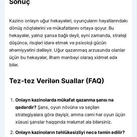
Sonuç
Kazino onlayn uğur hekayələri, oyunçuların həyatlarındakı
dönüş nöqtələrini və mükafatlarını ortaya qoyur. Bu
hekayələr, yalnız şansa bağlı deyil, eyni zamanda, strateji
düşüncə, risqləri idarə etmək və psixoloji gücün
əhəmiyyətini dəliləyir. Uğur qazanmaq arzusunda olanlar
üçün bu hekayələr, ilham mənbəyi olaraq xidmət edə
bilər.
Tez-tez Verilən Suallar (FAQ)
Onlayn kazinolarda mükafat qazanma şansı nə
qədərdir?
Şans, oyun növünə və seçilən
strategiyalara görə dəyişir, amma cəmi hər oyun üçün
xüsusi şanslar haqqında məlumat ala bilərsiniz.
Onlayn kazinoların təhlükəsizliyi necə təmin edilir?