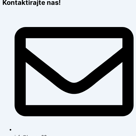
Kontaktirajte nas!