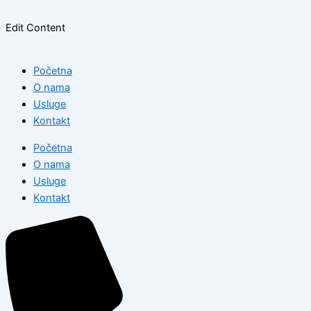
Edit Content
Početna
O nama
Usluge
Kontakt
Početna
O nama
Usluge
Kontakt